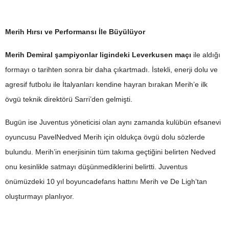
Merih Hırsı ve Performansı İle Büyülüyor
Merih Demiral şampiyonlar ligindeki Leverkusen maçı
ile aldığı
formayı o tarihten sonra bir daha çıkartmadı. İstekli, enerji dolu ve
agresif futbolu ile İtalyanları kendine hayran bırakan Merih’e ilk
övgü teknik direktörü Sarri’den gelmişti.
Bugün ise Juventus yöneticisi olan aynı zamanda kulübün efsanevi
oyuncusu PavelNedved Merih için oldukça övgü dolu sözlerde
bulundu. Merih’in enerjisinin tüm takıma geçtiğini belirten Nedved
onu kesinlikle satmayı düşünmediklerini belirtti. Juventus
önümüzdeki 10 yıl boyuncadefans hattını Merih ve De Ligh’tan
oluşturmayı planlıyor.