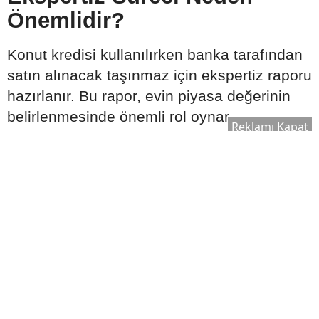
Önemlidir?
Konut kredisi kullanılırken banka tarafından
satın alınacak taşınmaz için ekspertiz raporu
hazırlanır. Bu rapor, evin piyasa değerinin
belirlenmesinde önemli rol oynar.
Reklamı Kapat
Ekspertiz sonucuna göre:
Kullanılabilecek kredi tutarı değişebilir.
Satın alma süreci yeniden
değerlendirilebilir.
Bankanın kredi onay süreci şekillenebilir.
Bu nedenle ekspertiz raporu, kredi sürecinin
önemli aşamalarından biri olarak kabul edilir.