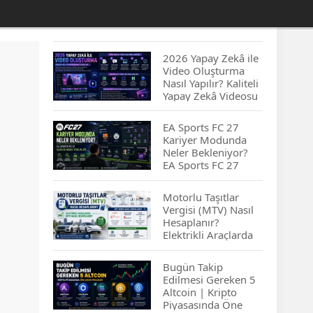
2026 Yapay Zekâ ile
Video Oluşturma
Nasıl Yapılır? Kaliteli
Yapay Zekâ Videosu
Hazırlamanın
İpuçları...
EA Sports FC 27
Kariyer Modunda
Neler Bekleniyor?
EA Sports FC 27
Kariyer Modu
Yenilikleri…
Motorlu Taşıtlar
Vergisi (MTV) Nasıl
Hesaplanır?
Elektrikli Araçlarda
MTV Nasıl
Hesaplanır? MTV
Bugün Takip
Borcu Nasıl
Edilmesi Gereken 5
Sorgulanır?
Altcoin | Kripto
Piyasasında Öne