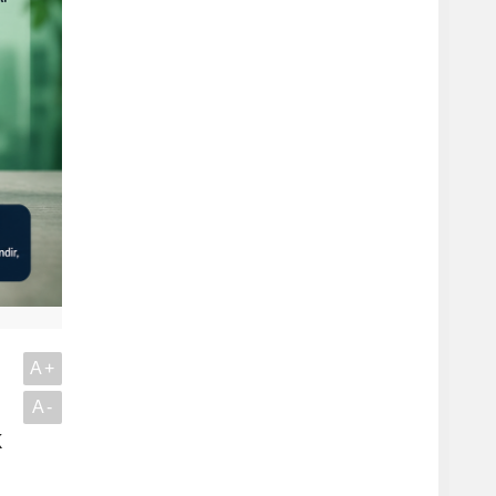
A+
A-
k
.