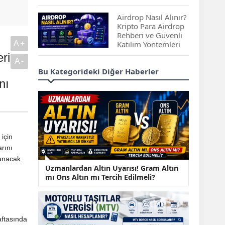
Çıkan Projeler
Airdrop Nasıl Alınır?
Kripto Para Airdrop
Rehberi ve Güvenli
A+
Katılım Yöntemleri
ri
A-
Spot ve Vadeli İşlem
Bu Kategorideki Diğer Haberler
Arasındaki Farklar |
nı
Hangi Piyasa Sizin
İçin Daha Uygun?
ABD-İran Anlaşması
Sonrası Altın Rekora
Koştu, Petrol
için
Fiyatları Sert Düştü
arını
lanacak
Temmuz 2026 Maaş
Uzmanlardan Altın Uyarısı! Gram Altın
Zammı Netleşiyor!
mı Ons Altın mı Tercih Edilmeli?
Memur, Emekli ve
Sosyal Yardımlarda
Yeni Oranlar
KOSGEB’den
aftasında