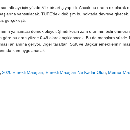
on altı ayı için yüzde 5'lik bir artış yapıldı. Ancak bu orana ek olarak 
maaşlarına yansıtılacak. TÜFE'deki değişim bu noktada devreye girecek. 
ış gerçekleşti.
mmın yansıması demek oluyor. Şimdi kesin zam oranının belirlenmesi iç
a göre bu oran yüzde 0.49 olarak açıklanacak. Bu da maaşlara yüzde 
ması anlamına geliyor. Diğer taraftan SSK ve Bağkur emeklilerinin ma
oranında zam uygulanacak.
,
2020 Emekli Maaşları
,
Emekli Maaşları Ne Kadar Oldu
,
Memur Maa