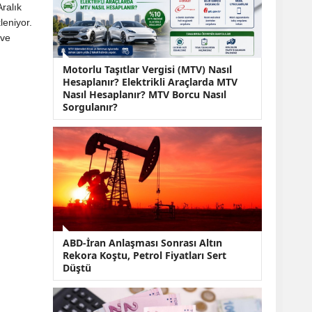
KOBİ’lere Dev
ralık
Finansman Hamlesi:
leniyor.
36 Ay Vadeli 30
 ve
Milyon TL Destek
Emekli Maaşlarında
Motorlu Taşıtlar Vergisi (MTV) Nasıl
Temmuz Hesabı:
Hesaplanır? Elektrikli Araçlarda MTV
Zam Oranı ve Taban
Nasıl Hesaplanır? MTV Borcu Nasıl
Aylık İçin Yeni
Sorgulanır?
Senaryolar
ABD-İran Anlaşması Sonrası Altın
Rekora Koştu, Petrol Fiyatları Sert
Düştü