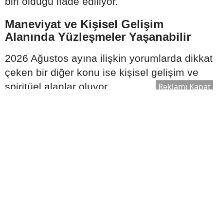
biri olduğu ifade ediliyor.
Maneviyat ve Kişisel Gelişim
Alanında Yüzleşmeler Yaşanabilir
2026 Ağustos ayına ilişkin yorumlarda dikkat
çeken bir diğer konu ise kişisel gelişim ve
spiritüel alanlar oluyor.
Reklamı Kapat
Astrologlara göre bu süreçte;
Maneviyatın ticari yönü daha fazla
tartışılabilir.
Güven ilişkileri yeniden sorgulanabilir.
Etik değerler ön plana çıkabilir.
Gerçeklik ve samimiyet arayışı güç
kazanabilir.