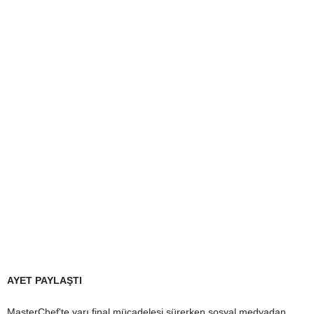
AYET PAYLAŞTI
MasterChef'te yarı final mücadelesi sürerken sosyal medyadan