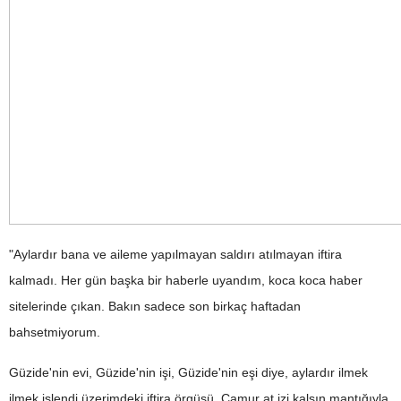
"Aylardır bana ve aileme yapılmayan saldırı atılmayan iftira
kalmadı. Her gün başka bir haberle uyandım, koca koca haber
sitelerinde çıkan. Bakın sadece son birkaç haftadan
bahsetmiyorum.
Güzide'nin evi, Güzide'nin işi, Güzide'nin eşi diye, aylardır ilmek
ilmek işlendi üzerimdeki iftira örgüsü. Çamur at izi kalsın mantığıyla