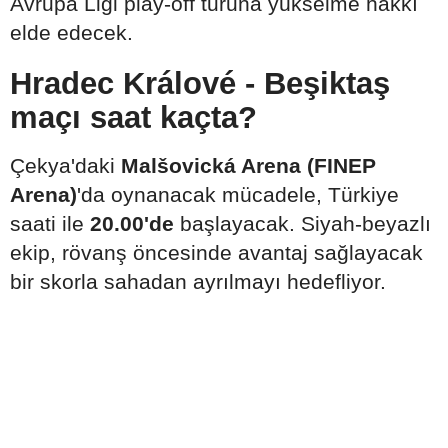
Avrupa Ligi play-off turuna yükselme hakkı
elde edecek.
Hradec Králové - Beşiktaş
maçı saat kaçta?
Çekya'daki
Malšovická Arena (FINEP
Arena)
'da oynanacak mücadele, Türkiye
saati ile
20.00'de
başlayacak. Siyah-beyazlı
ekip, rövanş öncesinde avantaj sağlayacak
bir skorla sahadan ayrılmayı hedefliyor.