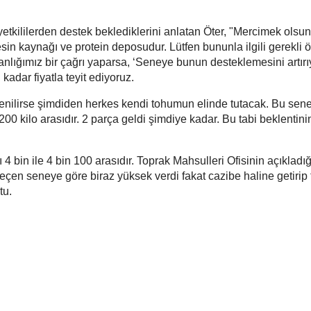
yetkililerden destek beklediklerini anlatan Öter, "Mercimek olsun
esin kaynağı ve protein deposudur. Lütfen bununla ilgili gerekli 
nlığımız bir çağrı yaparsa, ‘Seneye bunun desteklemesini artırı
adar fiyatla teyit ediyoruz.
denilirse şimdiden herkes kendi tohumun elinde tutacak. Bu sene
00 kilo arasıdır. 2 parça geldi şimdiye kadar. Bu tabi beklentini
4 bin ile 4 bin 100 arasıdır. Toprak Mahsulleri Ofisinin açıkladığı
çen seneye göre biraz yüksek verdi fakat cazibe haline getirip 
tu.