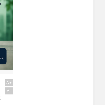
A+
A-
k
.