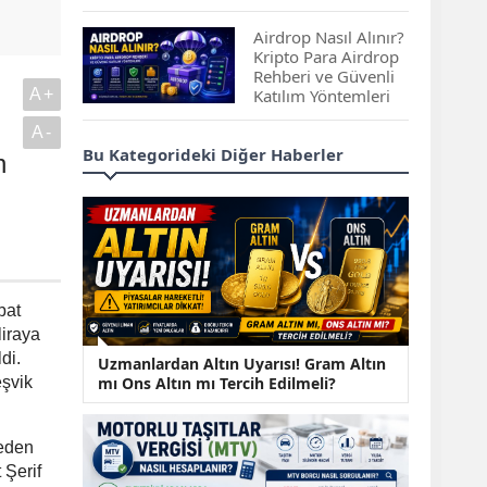
Çıkan Projeler
Airdrop Nasıl Alınır?
Kripto Para Airdrop
Rehberi ve Güvenli
A+
Katılım Yöntemleri
A-
Spot ve Vadeli İşlem
Bu Kategorideki Diğer Haberler
n
Arasındaki Farklar |
Hangi Piyasa Sizin
İçin Daha Uygun?
ABD-İran Anlaşması
Sonrası Altın Rekora
Koştu, Petrol
bat
Fiyatları Sert Düştü
liraya
di.
Temmuz 2026 Maaş
Uzmanlardan Altın Uyarısı! Gram Altın
Zammı Netleşiyor!
mı Ons Altın mı Tercih Edilmeli?
eşvik
Memur, Emekli ve
Sosyal Yardımlarda
Yeni Oranlar
 eden
KOSGEB’den
 Şerif