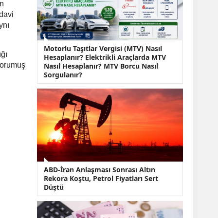
KOBİ’lere Dev
in
Finansman Hamlesi:
edavi
36 Ay Vadeli 30
ynı
Milyon TL Destek
Emekli Maaşlarında
Motorlu Taşıtlar Vergisi (MTV) Nasıl
Temmuz Hesabı:
ığı
Hesaplanır? Elektrikli Araçlarda MTV
Zam Oranı ve Taban
 korumuş
Nasıl Hesaplanır? MTV Borcu Nasıl
Aylık İçin Yeni
Sorgulanır?
Senaryolar
ABD-İran Anlaşması Sonrası Altın
Rekora Koştu, Petrol Fiyatları Sert
Düştü