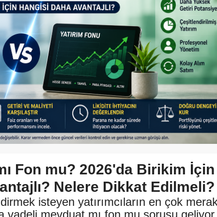
mı Fon mu? 2026'da Birikim İçin
ntajlı? Nelere Dikkat Edilmeli?
ndirmek isteyen yatırımcıların en çok mera
da vadeli mevduat mı fon mu sorusu geliyor