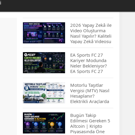
i
2026 Yapay Zekâ ile
Video Oluşturma
Nasıl Yapılır? Kaliteli
Yapay Zekâ Videosu
Hazırlamanın
İpuçları...
EA Sports FC 27
Kariyer Modunda
Neler Bekleniyor?
EA Sports FC 27
Kariyer Modu
Yenilikleri…
Motorlu Taşıtlar
Vergisi (MTV) Nasıl
Hesaplanır?
Elektrikli Araçlarda
MTV Nasıl
Hesaplanır? MTV
Bugün Takip
Borcu Nasıl
Edilmesi Gereken 5
Sorgulanır?
Altcoin | Kripto
Piyasasında Öne