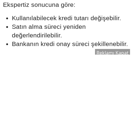
Ekspertiz sonucuna göre:
Kullanılabilecek kredi tutarı değişebilir.
Satın alma süreci yeniden
değerlendirilebilir.
Bankanın kredi onay süreci şekillenebilir.
Reklamı Kapat
Bu nedenle ekspertiz raporu, kredi sürecinin
önemli aşamalarından biri olarak kabul edilir.
Ek Masrafları Göz Ardı
Etmeyin
Ev satın alırken yalnızca kredi taksitleri
değil, farklı maliyetler de ortaya çıkabilir.
Dikkate alınması gereken bazı giderler