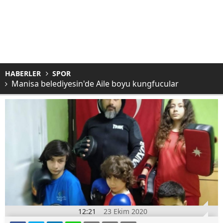
HABERLER
SPOR
Manisa belediyesin'de Aile boyu kungfucular
12:21
23 Ekim 2020