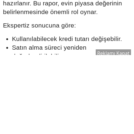
hazırlanır. Bu rapor, evin piyasa değerinin
belirlenmesinde önemli rol oynar.
Ekspertiz sonucuna göre:
Kullanılabilecek kredi tutarı değişebilir.
Satın alma süreci yeniden
Reklamı Kapat
değerlendirilebilir.
Bankanın kredi onay süreci şekillenebilir.
Bu nedenle ekspertiz raporu, kredi sürecinin
önemli aşamalarından biri olarak kabul edilir.
Ek Masrafları Göz Ardı
Etmeyin
Ev satın alırken yalnızca kredi taksitleri