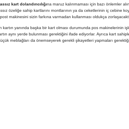
assız kart dolandırıcılığı
na maruz kalınmaması için bazı önlemler alı
ssız özeliğe sahip kartlarını montlarının ya da ceketlerinin iç cebine ko
 post makinesini sizin farkına varmadan kullanması oldukça zorlaşacaktı
an kartın yanında başka bir kart olması durumunda pos makinelerinin iş
ın aynı yerde bulunması gerektiğini ifade ediyorlar. Ayrıca kart sahiple
ı küçük meblağları da önemseyerek gerekli şikayetleri yapmaları gerektiğ