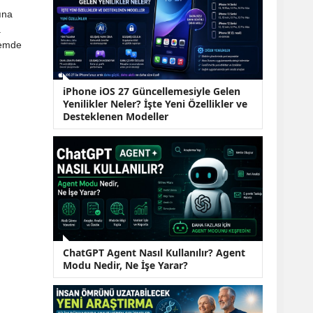
KOBİ’lere Dev
ına
Finansman Hamlesi:
36 Ay Vadeli 30
a
Milyon TL Destek
temde
Emekli Maaşlarında
Temmuz Hesabı:
Zam Oranı ve Taban
iPhone iOS 27 Güncellemesiyle Gelen
Aylık İçin Yeni
Yenilikler Neler? İşte Yeni Özellikler ve
Senaryolar
Desteklenen Modeller
ChatGPT Agent Nasıl Kullanılır? Agent
Modu Nedir, Ne İşe Yarar?