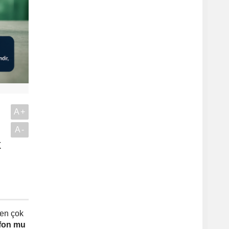
A+
A-
k
.
 en çok
 fon mu