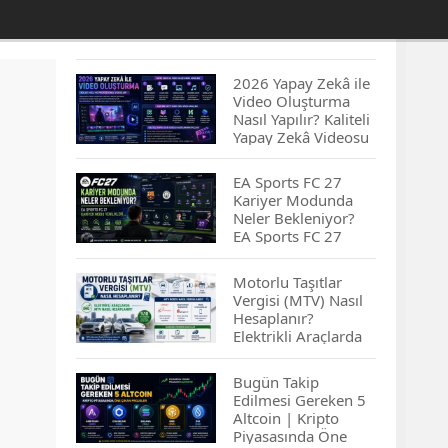
2026 Yapay Zekâ ile
Video Oluşturma
Nasıl Yapılır? Kaliteli
Yapay Zekâ Videosu
Hazırlamanın
İpuçları...
EA Sports FC 27
Kariyer Modunda
Neler Bekleniyor?
EA Sports FC 27
Kariyer Modu
Yenilikleri…
Motorlu Taşıtlar
Vergisi (MTV) Nasıl
Hesaplanır?
Elektrikli Araçlarda
MTV Nasıl
Hesaplanır? MTV
Bugün Takip
Borcu Nasıl
Edilmesi Gereken 5
Sorgulanır?
Altcoin | Kripto
Piyasasında Öne