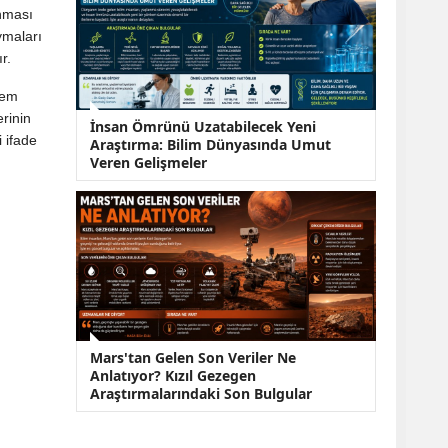
nması
ymaları
r.
lem
rinin
İnsan Ömrünü Uzatabilecek Yeni
i ifade
Araştırma: Bilim Dünyasında Umut
Veren Gelişmeler
Mars'tan Gelen Son Veriler Ne
Anlatıyor? Kızıl Gezegen
Araştırmalarındaki Son Bulgular