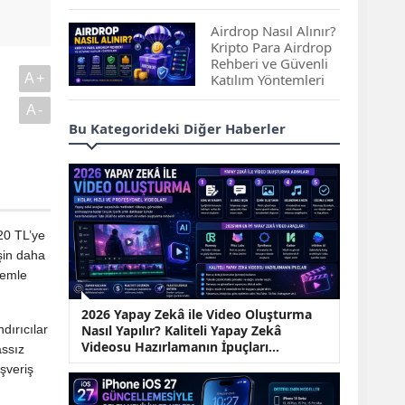
Çıkan Projeler
Airdrop Nasıl Alınır?
Kripto Para Airdrop
Rehberi ve Güvenli
A+
Katılım Yöntemleri
A-
Spot ve Vadeli İşlem
Bu Kategorideki Diğer Haberler
Arasındaki Farklar |
Hangi Piyasa Sizin
İçin Daha Uygun?
ABD-İran Anlaşması
Sonrası Altın Rekora
20 TL’ye
Koştu, Petrol
işin daha
Fiyatları Sert Düştü
temle
Temmuz 2026 Maaş
2026 Yapay Zekâ ile Video Oluşturma
Zammı Netleşiyor!
ndırıcılar
Nasıl Yapılır? Kaliteli Yapay Zekâ
Memur, Emekli ve
Videosu Hazırlamanın İpuçları...
assız
Sosyal Yardımlarda
Yeni Oranlar
ışveriş
KOSGEB’den