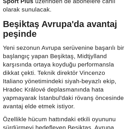
Sport Plus
üzerinden de abonelere canlı
olarak sunulacak.
Beşiktaş Avrupa'da avantaj
peşinde
Yeni sezonun Avrupa serüvenine başarılı bir
başlangıç yapan Beşiktaş, Midtjylland
karşısında ortaya koyduğu performansla
dikkat çekti. Teknik direktör Vincenzo
Italiano yönetimindeki siyah-beyazlı ekip,
Hradec Králové deplasmanında hata
yapmayarak İstanbul'daki rövanş öncesinde
avantaj elde etmek istiyor.
Özellikle hücum hattındaki etkili oyununu
sürdürmeyi hedefleyen Beşiktaş, Avrupa