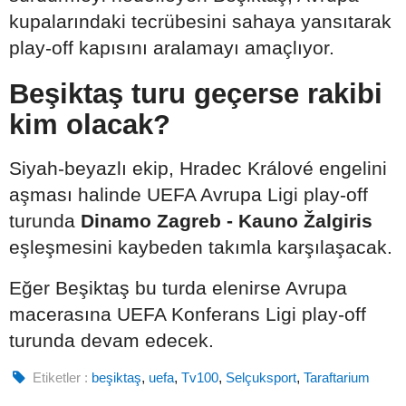
kupalarındaki tecrübesini sahaya yansıtarak
play-off kapısını aralamayı amaçlıyor.
Beşiktaş turu geçerse rakibi
kim olacak?
Siyah-beyazlı ekip, Hradec Králové engelini
aşması halinde UEFA Avrupa Ligi play-off
turunda
Dinamo Zagreb - Kauno Žalgiris
eşleşmesini kaybeden takımla karşılaşacak.
Eğer Beşiktaş bu turda elenirse Avrupa
macerasına UEFA Konferans Ligi play-off
turunda devam edecek.
Etiketler :
beşiktaş
,
uefa
,
Tv100
,
Selçuksport
,
Taraftarium