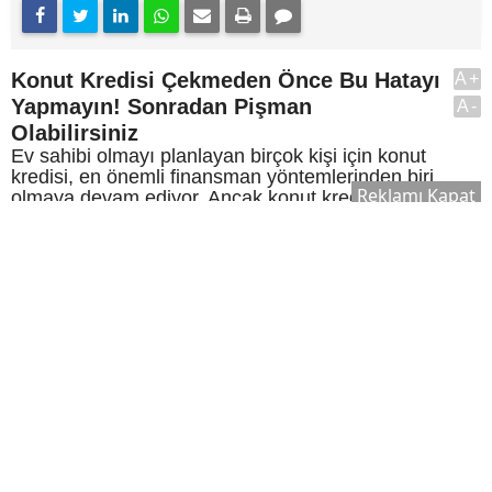
Konut Kredisi Çekmeden Önce Bu Hatayı
A+
Yapmayın! Sonradan Pişman
A-
Olabilirsiniz
Ev sahibi olmayı planlayan birçok kişi için konut
kredisi, en önemli finansman yöntemlerinden biri
Reklamı Kapat
olmaya devam ediyor. Ancak konut kredisi
kullanmadan önce bilmeniz gerekenler, yalnızca
faiz oranlarını karşılaştırmaktan ibaret değil.
Peki, konut kredisi kullanmadan önce bilmeniz
gerekenler neler? İşte ev satın alma sürecinde
dikkat edilmesi gereken önemli noktalar.