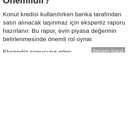
Önemlidir?
Konut kredisi kullanılırken banka tarafından
satın alınacak taşınmaz için ekspertiz raporu
hazırlanır. Bu rapor, evin piyasa değerinin
belirlenmesinde önemli rol oynar.
Reklamı Kapat
Ekspertiz sonucuna göre:
Kullanılabilecek kredi tutarı değişebilir.
Satın alma süreci yeniden
değerlendirilebilir.
Bankanın kredi onay süreci şekillenebilir.
Bu nedenle ekspertiz raporu, kredi sürecinin
önemli aşamalarından biri olarak kabul edilir.
Ek Masrafları Göz Ardı