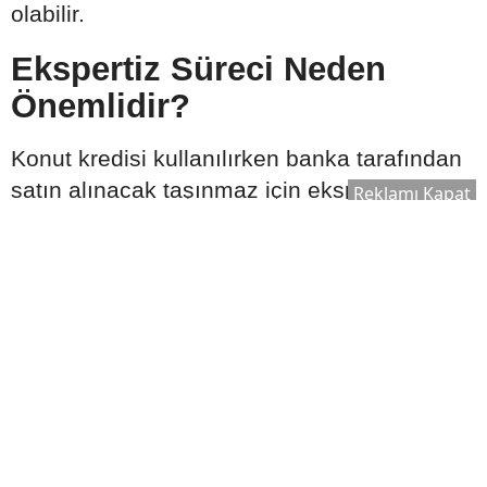
olabilir.
Ekspertiz Süreci Neden
Önemlidir?
Konut kredisi kullanılırken banka tarafından
satın alınacak taşınmaz için ekspertiz raporu
Reklamı Kapat
hazırlanır. Bu rapor, evin piyasa değerinin
belirlenmesinde önemli rol oynar.
Ekspertiz sonucuna göre:
Kullanılabilecek kredi tutarı değişebilir.
Satın alma süreci yeniden
değerlendirilebilir.
Bankanın kredi onay süreci şekillenebilir.