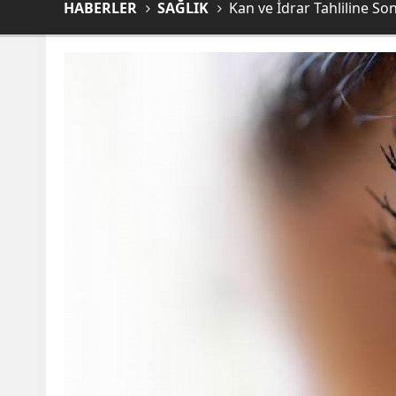
HABERLER
SAĞLIK
Kan ve İdrar Tahliline So