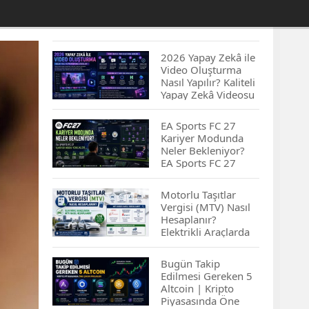
2026 Yapay Zekâ ile
Video Oluşturma
Nasıl Yapılır? Kaliteli
Yapay Zekâ Videosu
Hazırlamanın
İpuçları...
EA Sports FC 27
Kariyer Modunda
Neler Bekleniyor?
EA Sports FC 27
Kariyer Modu
Yenilikleri…
Motorlu Taşıtlar
Vergisi (MTV) Nasıl
Hesaplanır?
Elektrikli Araçlarda
MTV Nasıl
Hesaplanır? MTV
Bugün Takip
Borcu Nasıl
Edilmesi Gereken 5
Sorgulanır?
Altcoin | Kripto
Piyasasında Öne