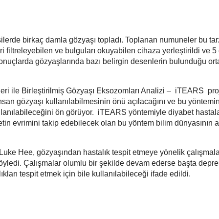
işilerde birkaç damla gözyaşı topladı. Toplanan numuneler bu tar
ri filtreleyebilen ve bulguları okuyabilen cihaza yerleştirildi ve 5
sonuçlarda gözyaşlarında bazı belirgin desenlerin bulunduğu or
eri ile Birleştirilmiş Gözyaşı Eksozomları Analizi – iTEARS pro
insan gözyaşı kullanılabilmesinin önü açılacağını ve bu yöntemi
 kullanılabileceğini ön görüyor. iTEARS yöntemiyle diyabet hastal
etin evrimini takip edebilecek olan bu yöntem bilim dünyasının 
 Luke Hee, gözyaşından hastalık tespit etmeye yönelik çalışmala
öyledi. Çalışmalar olumlu bir şekilde devam ederse başta depr
kları tespit etmek için bile kullanılabileceği ifade edildi.