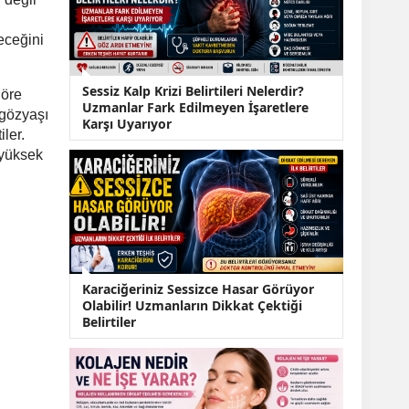
KOBİ’lere Dev
Finansman Hamlesi:
36 Ay Vadeli 30
leceğini
Milyon TL Destek
Emekli Maaşlarında
Sessiz Kalp Krizi Belirtileri Nelerdir?
Temmuz Hesabı:
göre
Uzmanlar Fark Edilmeyen İşaretlere
Zam Oranı ve Taban
 gözyaşı
Karşı Uyarıyor
Aylık İçin Yeni
iler.
Senaryolar
 yüksek
Karaciğeriniz Sessizce Hasar Görüyor
Olabilir! Uzmanların Dikkat Çektiği
Belirtiler