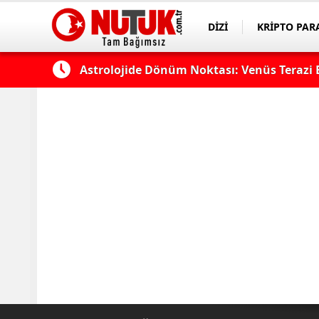
DİZİ
KRİPTO PAR
ASAYİŞ
SPOR
k?
Astrolojide Dönüm Noktası: Venüs Terazi 