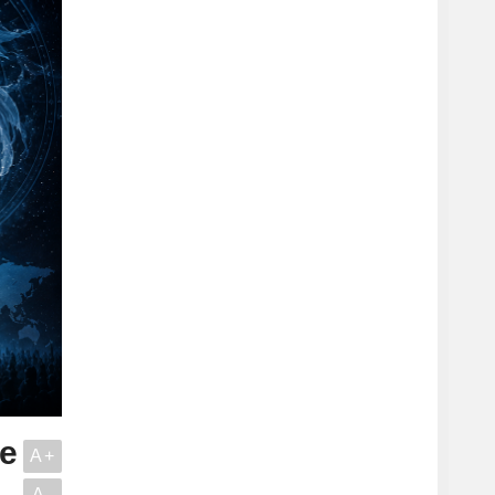
ve
A+
A-