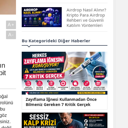
Çıkan Projeler
Airdrop Nasıl Alınır?
Kripto Para Airdrop
Rehberi ve Güvenli
A+
Katılım Yöntemleri
A-
Spot ve Vadeli İşlem
Bu Kategorideki Diğer Haberler
Arasındaki Farklar |
Hangi Piyasa Sizin
İçin Daha Uygun?
ın
ABD-İran Anlaşması
pit
Sonrası Altın Rekora
Koştu, Petrol
Fiyatları Sert Düştü
Temmuz 2026 Maaş
oğal
Zayıflama İğnesi Kullanmadan Önce
Zammı Netleşiyor!
trolünü
Bilmeniz Gereken 7 Kritik Gerçek
Memur, Emekli ve
 bu
Sosyal Yardımlarda
 göz
Yeni Oranlar
siniz.
KOSGEB’den
 değil