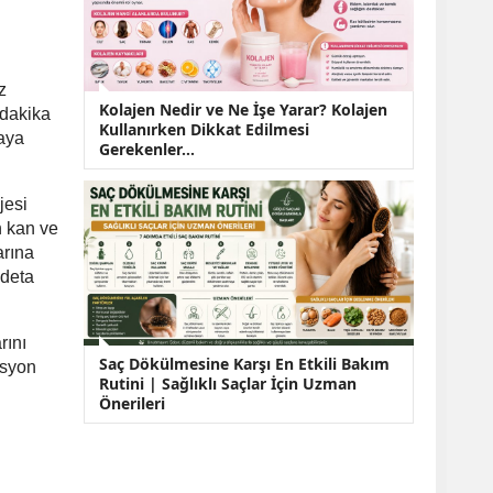
z
Kolajen Nedir ve Ne İşe Yarar? Kolajen
 dakika
Kullanırken Dikkat Edilmesi
taya
Gerekenler…
jesi
n kan ve
arına
adeta
rını
Saç Dökülmesine Karşı En Etkili Bakım
esyon
Rutini | Sağlıklı Saçlar İçin Uzman
Önerileri