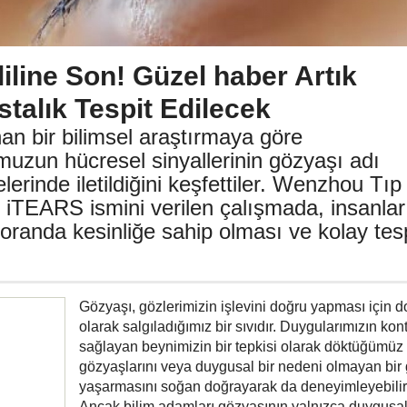
liline Son! Güzel haber Artık
talık Tespit Edilecek
n bir bilimsel araştırmaya göre
uzun hücresel sinyallerinin gözyaşı adı
lerinde iletildiğini keşfettiler. Wenzhou Tıp
n iTEARS ismini verilen çalışmada, insanlar
 oranda kesinliğe sahip olması ve kolay tes
Gözyaşı, gözlerimizin işlevini doğru yapması için d
olarak salgıladığımız bir sıvıdır. Duygularımızın kon
sağlayan beynimizin bir tepkisi olarak döktüğümüz
gözyaşlarını veya duygusal bir nedeni olmayan bir
yaşarmasını soğan doğrayarak da deneyimleyebilir
Ancak bilim adamları gözyaşının yalnızca duygusal