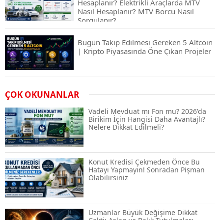
Hesaplanır? Elektrikli Araçlarda MTV
Nasıl Hesaplanır? MTV Borcu Nasıl
Sorgulanır?
Bugün Takip Edilmesi Gereken 5 Altcoin
| Kripto Piyasasında Öne Çıkan Projeler
Airdrop Nasıl Alınır? Kripto Para Airdrop
ÇOK OKUNANLAR
Rehberi ve Güvenli Katılım Yöntemleri
Vadeli Mevduat mı Fon mu? 2026'da
Birikim İçin Hangisi Daha Avantajlı?
Nelere Dikkat Edilmeli?
Spot ve Vadeli İşlem Arasındaki Farklar |
Hangi Piyasa Sizin İçin Daha Uygun?
Konut Kredisi Çekmeden Önce Bu
Hatayı Yapmayın! Sonradan Pişman
Olabilirsiniz
ABD-İran Anlaşması Sonrası Altın
Rekora Koştu, Petrol Fiyatları Sert Düştü
Uzmanlar Büyük Değişime Dikkat