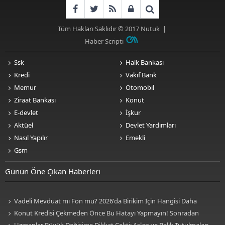
Tüm Hakları Saklıdır © 2017
Nutuk
|
Haber Scripti
Ssk
Halk Bankası
Kredi
Vakıf Bank
Memur
Otomobil
Ziraat Bankası
Konut
E-devlet
İşkur
Aktüel
Devlet Yardımları
Nasıl Yapılır
Emekli
Gsm
Günün Öne Çıkan Haberleri
Vadeli Mevduat mı Fon mu? 2026'da Birikim İçin Hangisi Daha
Avantajlı? Nelere Dikkat Edilmeli?
Konut Kredisi Çekmeden Önce Bu Hatayı Yapmayın! Sonradan
Pişman Olabilirsiniz
Uzmanlar Büyük Değişime Dikkat Çekti: Aslan ve Balık Tutulmaları