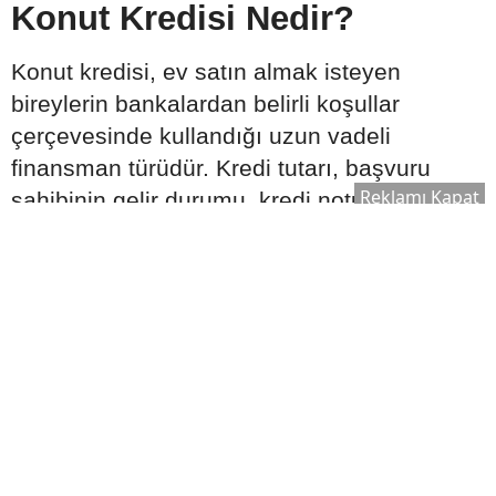
Konut Kredisi Nedir?
Konut kredisi, ev satın almak isteyen
bireylerin bankalardan belirli koşullar
çerçevesinde kullandığı uzun vadeli
finansman türüdür. Kredi tutarı, başvuru
Reklamı Kapat
sahibinin gelir durumu, kredi notu ve satın
alınacak taşınmazın ekspertiz değeri gibi
kriterlere göre belirlenebilir.
Genellikle şu özellikleri içerir: