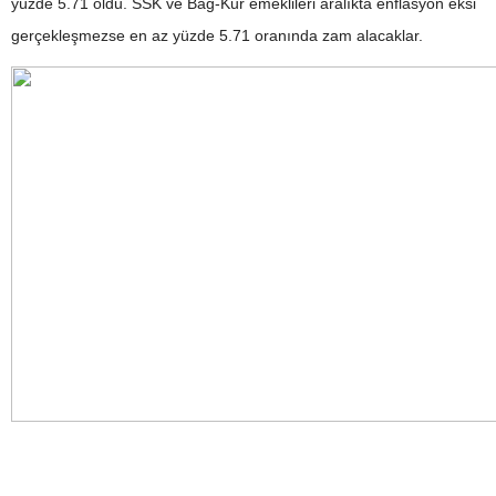
yüzde 5.71 oldu. SSK ve Bağ-Kur emeklileri aralıkta enflasyon eksi
gerçekleşmezse en az yüzde 5.71 oranında zam alacaklar.