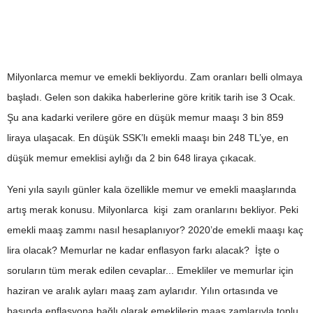
Milyonlarca memur ve emekli bekliyordu. Zam oranları belli olmaya
başladı. Gelen son dakika haberlerine göre kritik tarih ise 3 Ocak.
Şu ana kadarki verilere göre en düşük memur maaşı 3 bin 859
liraya ulaşacak. En düşük SSK’lı emekli maaşı bin 248 TL’ye, en
düşük memur emeklisi aylığı da 2 bin 648 liraya çıkacak.
Yeni yıla sayılı günler kala özellikle memur ve emekli maaşlarında
artış merak konusu. Milyonlarca kişi zam oranlarını bekliyor. Peki
emekli maaş zammı nasıl hesaplanıyor? 2020’de emekli maaşı kaç
lira olacak? Memurlar ne kadar enflasyon farkı alacak? İşte o
soruların tüm merak edilen cevaplar... Emekliler ve memurlar için
haziran ve aralık ayları maaş zam aylarıdır. Yılın ortasında ve
başında enflasyona bağlı olarak emeklilerin maaş zamlarıyla toplu