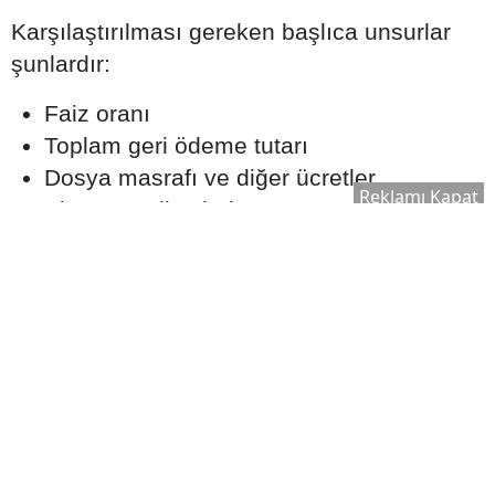
Karşılaştırılması gereken başlıca unsurlar
şunlardır:
Faiz oranı
Toplam geri ödeme tutarı
Dosya masrafı ve diğer ücretler
Reklamı Kapat
Sigorta maliyetleri
Erken ödeme veya kapatma şartları
Düşük faiz oranı sunan bir kredi, ek
maliyetler nedeniyle uzun vadede daha
yüksek bir toplam ödeme oluşturabilir.
Kredi Notu Başvuruyu Nasıl
Etkiler?