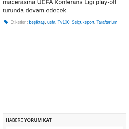
macerasına UEFA Konferans Ligi play-off
turunda devam edecek.
Etiketler :
beşiktaş
,
uefa
,
Tv100
,
Selçuksport
,
Taraftarium
HABERE
YORUM KAT