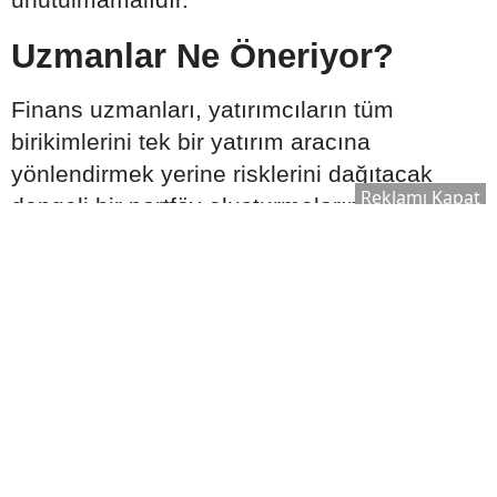
Uzmanlar Ne Öneriyor?
Finans uzmanları, yatırımcıların tüm
birikimlerini tek bir yatırım aracına
yönlendirmek yerine risklerini dağıtacak
Reklamı Kapat
dengeli bir portföy oluşturmalarının daha
sağlıklı bir yaklaşım olabileceğini ifade
ediyor. Ayrıca yatırım kararlarının kişisel
finansal hedefler ve risk profili
doğrultusunda verilmesi, piyasa
gelişmelerinin düzenli olarak takip edilmesi
tavsiye ediliyor.