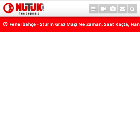
lda?
Fenerbahçe - Sturm Graz Maçı Ne Zaman, Saat Kaçta, Han
aş
Kanalda? TV100 Şifresiz Canlı Maç İzle