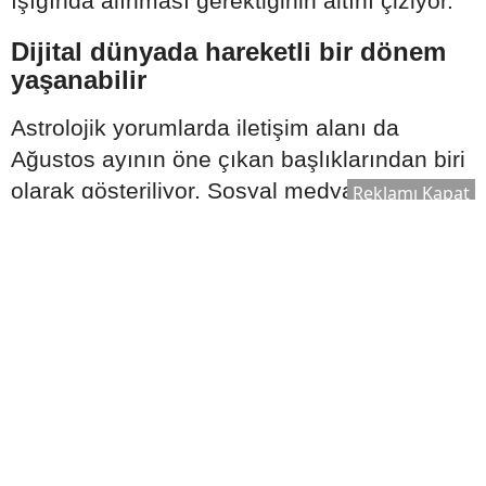
ışığında alınması gerektiğinin altını çiziyor.
Dijital dünyada hareketli bir dönem
yaşanabilir
Astrolojik yorumlarda iletişim alanı da
Ağustos ayının öne çıkan başlıklarından biri
olarak gösteriliyor. Sosyal medya
Reklamı Kapat
platformlarında gündem hızla değişebilirken,
eski tartışmaların yeniden konuşulabileceği
ifade ediliyor.
Bu süreçte;
Geçmişte kalan bazı konular yeniden
gündeme gelebilir.
Bilgi kirliliği artış gösterebilir.
Yanlış anlaşılmalar çoğalabilir.