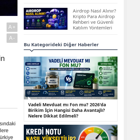
Çıkan Projeler
Airdrop Nasıl Alınır?
Kripto Para Airdrop
Rehberi ve Güvenli
A+
Katılım Yöntemleri
A-
Spot ve Vadeli İşlem
Bu Kategorideki Diğer Haberler
Arasındaki Farklar |
Hangi Piyasa Sizin
in
İçin Daha Uygun?
ABD-İran Anlaşması
Sonrası Altın Rekora
Koştu, Petrol
Fiyatları Sert Düştü
Temmuz 2026 Maaş
Vadeli Mevduat mı Fon mu? 2026'da
Zammı Netleşiyor!
Birikim İçin Hangisi Daha Avantajlı?
Memur, Emekli ve
Nelere Dikkat Edilmeli?
Sosyal Yardımlarda
asındaki
Yeni Oranlar
lere
KOSGEB’den
Türkiye