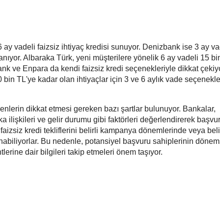
6 ay vadeli faizsiz ihtiyaç kredisi sunuyor. Denizbank ise 3 ay va
 tanıyor. Albaraka Türk, yeni müşterilere yönelik 6 ay vadeli 15 bi
bank ve Enpara da kendi faizsiz kredi seçenekleriyle dikkat çekiyo
n TL'ye kadar olan ihtiyaçlar için 3 ve 6 aylık vade seçenekler
yenlerin dikkat etmesi gereken bazı şartlar bulunuyor. Bankalar,
a ilişkileri ve gelir durumu gibi faktörleri değerlendirerek başvur
 faizsiz kredi tekliflerini belirli kampanya dönemlerinde veya belir
nabiliyorlar. Bu nedenle, potansiyel başvuru sahiplerinin dönem
rine dair bilgileri takip etmeleri önem taşıyor.