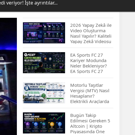
 veriyor! İşte ayrıntılar...
2026 Yapay Zekâ ile
Video Oluşturma
Nasıl Yapılır? Kaliteli
Yapay Zekâ Videosu
Hazırlamanın
İpuçları...
EA Sports FC 27
Kariyer Modunda
Neler Bekleniyor?
EA Sports FC 27
Kariyer Modu
Yenilikleri…
Motorlu Taşıtlar
Vergisi (MTV) Nasıl
Hesaplanır?
Elektrikli Araçlarda
MTV Nasıl
Hesaplanır? MTV
Bugün Takip
Borcu Nasıl
Edilmesi Gereken 5
Sorgulanır?
Altcoin | Kripto
Piyasasında Öne