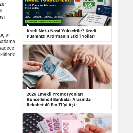
KOBİ’lere Dev
zer
Finansman Hamlesi:
ın
36 Ay Vadeli 30
Milyon TL Destek
ası
Emekli Maaşlarında
Temmuz Hesabı:
Kredi Notu Nasıl Yükseltilir? Kredi
açlar
Zam Oranı ve Taban
Puanınızı Artırmanın Etkili Yolları
Aylık İçin Yeni
ahatlama
Senaryolar
k sadece
liflerle
2026 Emekli Promosyonları
Güncellendi! Bankalar Arasında
Rekabet 40 Bin TL’yi Aştı