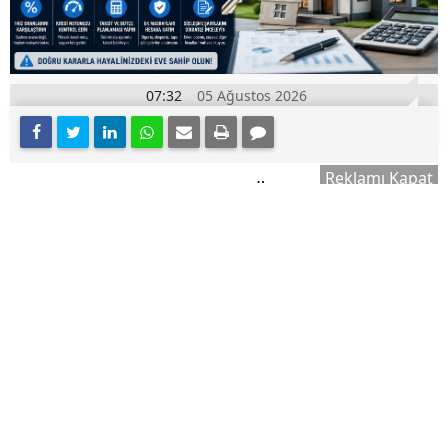
07:32
05 Ağustos 2026
Reklamı Kapat
Konut Kredisi Çekmeden Önce Bu Hatayı
A+
Yapmayın! Sonradan Pişman
A-
Olabilirsiniz
Ev sahibi olmayı planlayan birçok kişi için konut
kredisi, en önemli finansman yöntemlerinden biri
olmaya devam ediyor. Ancak konut kredisi
kullanmadan önce bilmeniz gerekenler, yalnızca
faiz oranlarını karşılaştırmaktan ibaret değil.
Peki, konut kredisi kullanmadan önce bilmeniz
gerekenler neler? İşte ev satın alma sürecinde
dikkat edilmesi gereken önemli noktalar.