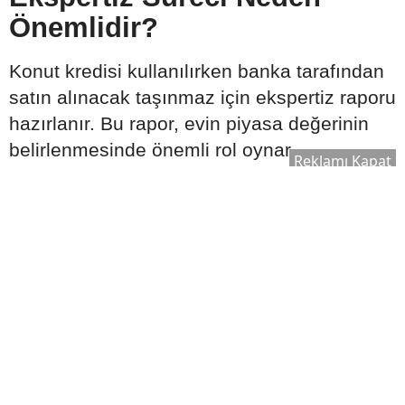
Önemlidir?
Konut kredisi kullanılırken banka tarafından
satın alınacak taşınmaz için ekspertiz raporu
hazırlanır. Bu rapor, evin piyasa değerinin
belirlenmesinde önemli rol oynar.
Reklamı Kapat
Ekspertiz sonucuna göre:
Kullanılabilecek kredi tutarı değişebilir.
Satın alma süreci yeniden
değerlendirilebilir.
Bankanın kredi onay süreci şekillenebilir.
Bu nedenle ekspertiz raporu, kredi sürecinin
önemli aşamalarından biri olarak kabul edilir.