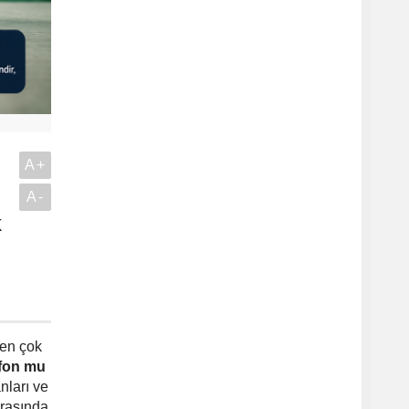
A+
A-
k
.
 en çok
 fon mu
nları ve
arasında