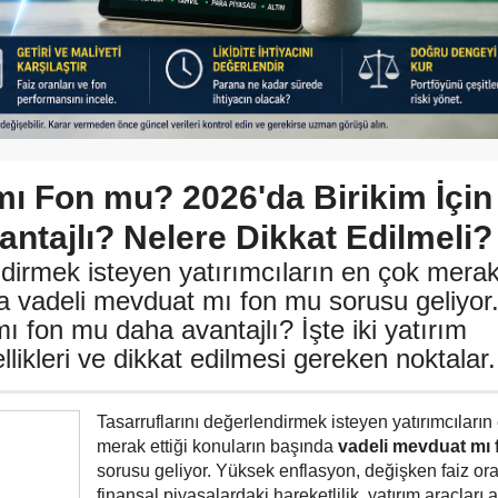
mı Fon mu? 2026'da Birikim İçin
ntajlı? Nelere Dikkat Edilmeli?
ndirmek isteyen yatırımcıların en çok mera
da vadeli mevduat mı fon mu sorusu geliyor
ı fon mu daha avantajlı? İşte iki yatırım
likleri ve dikkat edilmesi gereken noktalar.
Tasarruflarını değerlendirmek isteyen yatırımcıların
merak ettiği konuların başında
vadeli mevduat mı
sorusu geliyor. Yüksek enflasyon, değişken faiz ora
finansal piyasalardaki hareketlilik, yatırım araçları 