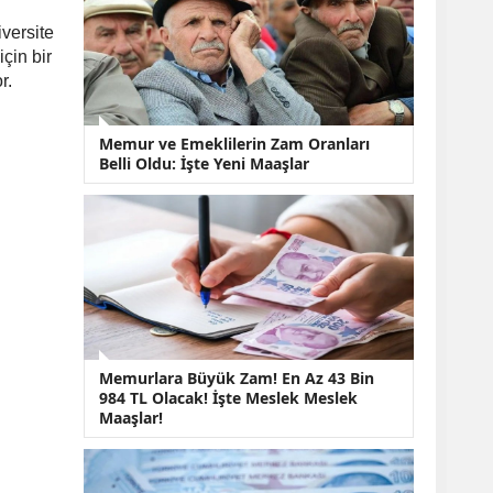
KOBİ’lere Dev
Finansman Hamlesi:
versite
36 Ay Vadeli 30
çin bir
Milyon TL Destek
r.
Emekli Maaşlarında
Temmuz Hesabı:
Zam Oranı ve Taban
Memur ve Emeklilerin Zam Oranları
Aylık İçin Yeni
Belli Oldu: İşte Yeni Maaşlar
Senaryolar
Memurlara Büyük Zam! En Az 43 Bin
984 TL Olacak! İşte Meslek Meslek
Maaşlar!