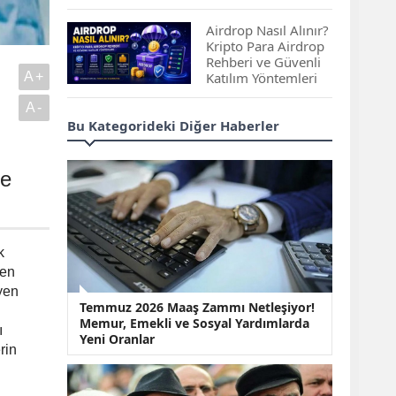
Çıkan Projeler
Airdrop Nasıl Alınır?
Kripto Para Airdrop
Rehberi ve Güvenli
A+
Katılım Yöntemleri
A-
Spot ve Vadeli İşlem
Bu Kategorideki Diğer Haberler
Arasındaki Farklar |
Hangi Piyasa Sizin
İçin Daha Uygun?
de
ABD-İran Anlaşması
Sonrası Altın Rekora
Koştu, Petrol
k
Fiyatları Sert Düştü
yen
syen
Temmuz 2026 Maaş
Temmuz 2026 Maaş Zammı Netleşiyor!
Zammı Netleşiyor!
Memur, Emekli ve Sosyal Yardımlarda
Memur, Emekli ve
ı
Yeni Oranlar
Sosyal Yardımlarda
rin
Yeni Oranlar
KOSGEB’den