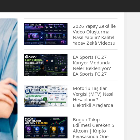
2026 Yapay Zekâ ile
Video Oluşturma
Nasıl Yapılır? Kaliteli
Yapay Zekâ Videosu
Hazırlamanın
İpuçları...
EA Sports FC 27
Kariyer Modunda
Neler Bekleniyor?
EA Sports FC 27
Kariyer Modu
Yenilikleri…
Motorlu Taşıtlar
Vergisi (MTV) Nasıl
Hesaplanır?
Elektrikli Araçlarda
MTV Nasıl
Hesaplanır? MTV
Bugün Takip
Borcu Nasıl
Edilmesi Gereken 5
Sorgulanır?
Altcoin | Kripto
Piyasasında Öne