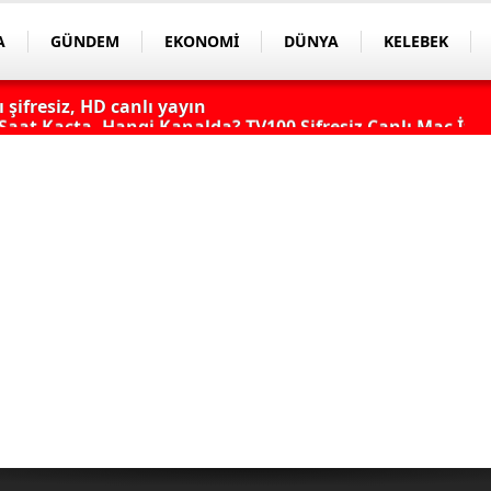
A
GÜNDEM
EKONOMİ
DÜNYA
KELEBEK
aat Kaçta, Hangi Kanalda? TV100 Şifresiz Canlı Maç İzle