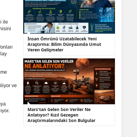
 ile
nisini
İnsan Ömrünü Uzatabilecek Yeni
Araştırma: Bilim Dünyasında Umut
onları
Veren Gelişmeler
olay
işme
i
liyor ve
nya
Mars'tan Gelen Son Veriler Ne
ıyor.
Anlatıyor? Kızıl Gezegen
Araştırmalarındaki Son Bulgular