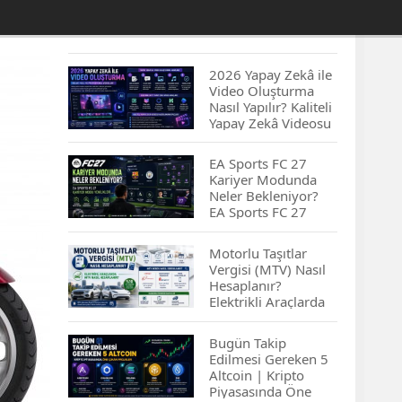
2026 Yapay Zekâ ile
Video Oluşturma
Nasıl Yapılır? Kaliteli
Yapay Zekâ Videosu
Hazırlamanın
İpuçları...
EA Sports FC 27
Kariyer Modunda
Neler Bekleniyor?
EA Sports FC 27
Kariyer Modu
Yenilikleri…
Motorlu Taşıtlar
Vergisi (MTV) Nasıl
Hesaplanır?
Elektrikli Araçlarda
MTV Nasıl
Hesaplanır? MTV
Bugün Takip
Borcu Nasıl
Edilmesi Gereken 5
Sorgulanır?
Altcoin | Kripto
Piyasasında Öne