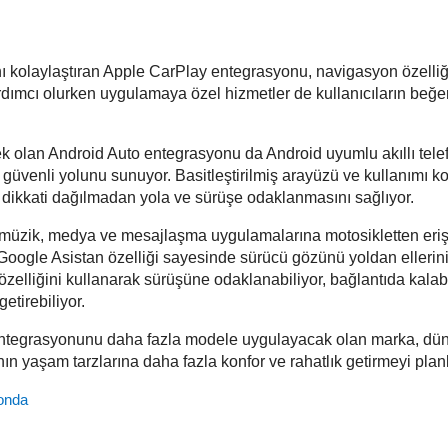
nı kolaylaştıran Apple CarPlay entegrasyonu, navigasyon özelliği
dımcı olurken uygulamaya özel hizmetler de kullanıcıların beğe
k olan Android Auto entegrasyonu da Android uyumlu akıllı telef
 güvenli yolunu sunuyor. Basitleştirilmiş arayüzü ve kullanımı k
 dikkati dağılmadan yola ve sürüşe odaklanmasını sağlıyor.
 müzik, medya ve mesajlaşma uygulamalarına motosikletten er
Google Asistan özelliği sayesinde sürücü gözünü yoldan ellerin
elliğini kullanarak sürüşüne odaklanabiliyor, bağlantıda kalabi
etirebiliyor.
entegrasyonunu daha fazla modele uygulayacak olan marka, dü
nın yaşam tarzlarına daha fazla konfor ve rahatlık getirmeyi planl
onda