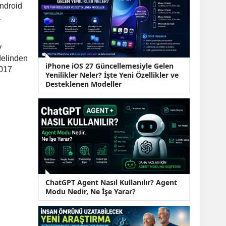
KOBİ’lere Dev
Android
Finansman Hamlesi:
a
36 Ay Vadeli 30
Milyon TL Destek
Emekli Maaşlarında
y
Temmuz Hesabı:
delinden
Zam Oranı ve Taban
iPhone iOS 27 Güncellemesiyle Gelen
2017
Aylık İçin Yeni
Yenilikler Neler? İşte Yeni Özellikler ve
Senaryolar
Desteklenen Modeller
ChatGPT Agent Nasıl Kullanılır? Agent
Modu Nedir, Ne İşe Yarar?