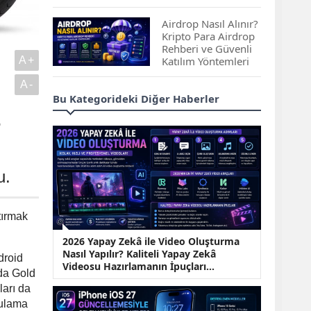
Çıkan Projeler
Airdrop Nasıl Alınır?
Kripto Para Airdrop
Rehberi ve Güvenli
A+
Katılım Yöntemleri
A-
Spot ve Vadeli İşlem
Bu Kategorideki Diğer Haberler
Arasındaki Farklar |
Hangi Piyasa Sizin
5
İçin Daha Uygun?
ABD-İran Anlaşması
u.
Sonrası Altın Rekora
Koştu, Petrol
Fiyatları Sert Düştü
tırmak
Temmuz 2026 Maaş
2026 Yapay Zekâ ile Video Oluşturma
Zammı Netleşiyor!
Nasıl Yapılır? Kaliteli Yapay Zekâ
Memur, Emekli ve
droid
Videosu Hazırlamanın İpuçları...
Sosyal Yardımlarda
da Gold
Yeni Oranlar
ları da
KOSGEB’den
gulama