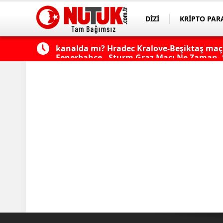
DİZİ
KRİPTO PAR
ASAYİŞ
SPOR
çı şifresiz
Fenerbahçe - Sturm Graz Maçı Ne Zaman, S