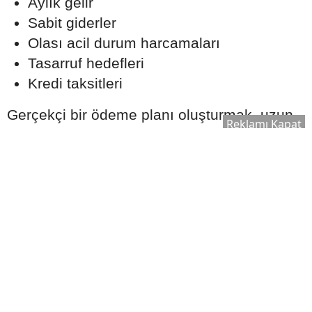
Aylık gelir
Sabit giderler
Olası acil durum harcamaları
Tasarruf hedefleri
Kredi taksitleri
Gerçekçi bir ödeme planı oluşturmak, uzun
Reklamı Kapat
vadede finansal dengeyi korumaya yardımcı
olabilir.
Ekspertiz Süreci Neden
Önemlidir?
Konut kredisi kullanılırken banka tarafından
satın alınacak taşınmaz için ekspertiz raporu
hazırlanır. Bu rapor, evin piyasa değerinin
belirlenmesinde önemli rol oynar.