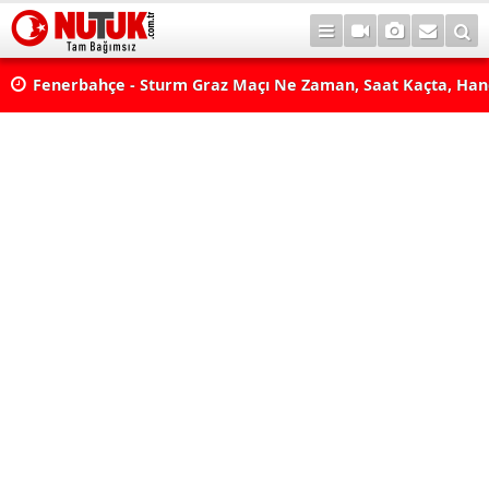
lda?
Fenerbahçe - Sturm Graz Maçı Ne Zaman, Saat Kaçta, Han
aş
Kanalda? TV100 Şifresiz Canlı Maç İzle