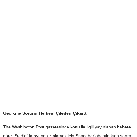
Gecikme Sorunu Herkesi Çileden Çıkarttı
The Washington Post gazetesinde konu ile ilgili yayınlanan habere
göre; Stadia’da oyunda zıplamak için Spacebar’abasıldıktan sonra