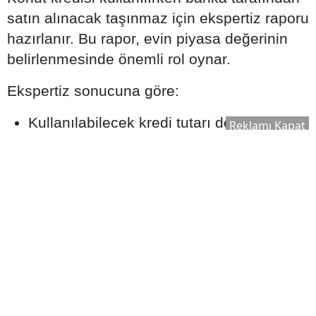
satın alınacak taşınmaz için ekspertiz raporu
hazırlanır. Bu rapor, evin piyasa değerinin
belirlenmesinde önemli rol oynar.
Ekspertiz sonucuna göre:
Kullanılabilecek kredi tutarı değişebilir.
Reklamı Kapat
Satın alma süreci yeniden
değerlendirilebilir.
Bankanın kredi onay süreci şekillenebilir.
Bu nedenle ekspertiz raporu, kredi sürecinin
önemli aşamalarından biri olarak kabul edilir.
Ek Masrafları Göz Ardı
Etmeyin