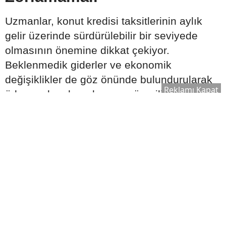
Uzmanlar, konut kredisi taksitlerinin aylık
gelir üzerinde sürdürülebilir bir seviyede
olmasının önemine dikkat çekiyor.
Beklenmedik giderler ve ekonomik
değişiklikler de göz önünde bulundurularak
Reklamı Kapat
ödeme planı hazırlanması öneriliyor.
Bütçe oluştururken şu kalemler birlikte
değerlendirilmeli:
Aylık gelir
Sabit giderler
Olası acil durum harcamaları
Tasarruf hedefleri
Kredi taksitleri