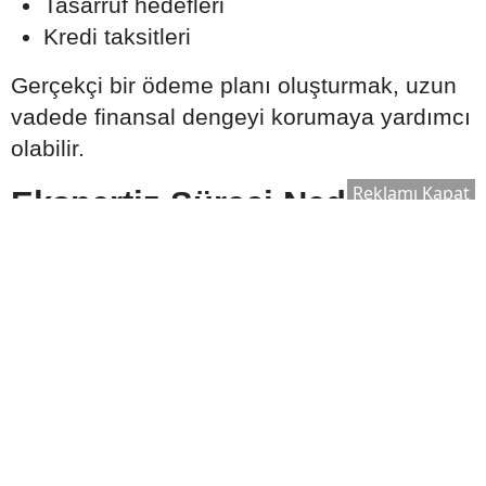
Tasarruf hedefleri
Kredi taksitleri
Gerçekçi bir ödeme planı oluşturmak, uzun
vadede finansal dengeyi korumaya yardımcı
olabilir.
Reklamı Kapat
Ekspertiz Süreci Neden
Önemlidir?
Konut kredisi kullanılırken banka tarafından
satın alınacak taşınmaz için ekspertiz raporu
hazırlanır. Bu rapor, evin piyasa değerinin
belirlenmesinde önemli rol oynar.
Ekspertiz sonucuna göre:
Kullanılabilecek kredi tutarı değişebilir.