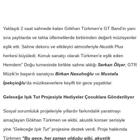
Yaklaşık 2 saat sahnede kalan Gökhan Türkmen'e GT Band'in yanı
sıra yaylılarda ve tahta üflemelilerde birbirinden değerli müzisyenler
eşlik etti. Sahne dekoru ve etkileyici atmosferiyle Akustik Plus
herkesi büyüledi. Konuk sanatçı olarak Türkmen'e eşlik eden
Hemdem" Doğu turnesinde birlikte sahne aldığı
Serkan Ölçer
, GTR
Müzik'in başarılı sanatçısı
Birkan Nasuhoğlu
ve
Mustafa
İpekçioğlu
'da müzikseverlere keyifli bir gece yaşattılar.
Geleceğe Işık Tut Projesiyle Hediyeler Çocuklara Gönderiliyor
Sosyal sorumluluk projeleriyle yıllardır farkındalık yaratmayı
amaçlayan Gökhan Türkmen ve ekibi, akustik konser serisiyle
yine
"Geleceğe Işık Tut"
projesine destek verdi. Proje hakkında
Türkmen
"Bu gece, her zaman olduğu gibi, akustik