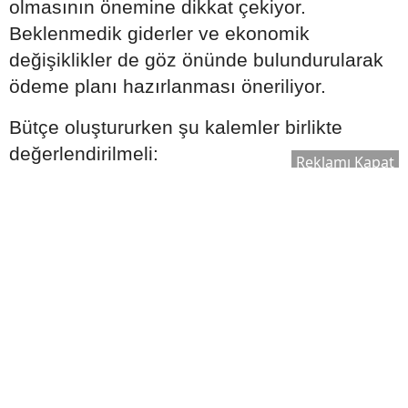
olmasının önemine dikkat çekiyor.
Beklenmedik giderler ve ekonomik
değişiklikler de göz önünde bulundurularak
ödeme planı hazırlanması öneriliyor.
Bütçe oluştururken şu kalemler birlikte
değerlendirilmeli:
Reklamı Kapat
Aylık gelir
Sabit giderler
Olası acil durum harcamaları
Tasarruf hedefleri
Kredi taksitleri
Gerçekçi bir ödeme planı oluşturmak, uzun
vadede finansal dengeyi korumaya yardımcı
olabilir.