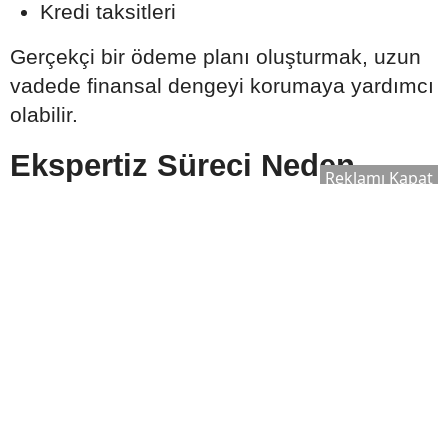
Kredi taksitleri
Gerçekçi bir ödeme planı oluşturmak, uzun
vadede finansal dengeyi korumaya yardımcı
olabilir.
Ekspertiz Süreci Neden
Reklamı Kapat
Önemlidir?
Konut kredisi kullanılırken banka tarafından
satın alınacak taşınmaz için ekspertiz raporu
hazırlanır. Bu rapor, evin piyasa değerinin
belirlenmesinde önemli rol oynar.
Ekspertiz sonucuna göre:
Kullanılabilecek kredi tutarı değişebilir.