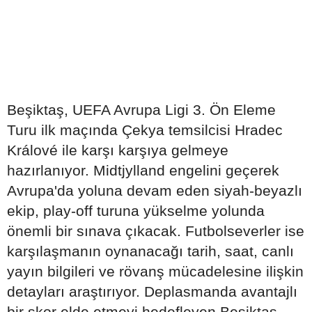
Beşiktaş, UEFA Avrupa Ligi 3. Ön Eleme
Turu ilk maçında Çekya temsilcisi Hradec
Králové ile karşı karşıya gelmeye
hazırlanıyor. Midtjylland engelini geçerek
Avrupa'da yoluna devam eden siyah-beyazlı
ekip, play-off turuna yükselme yolunda
önemli bir sınava çıkacak. Futbolseverler ise
karşılaşmanın oynanacağı tarih, saat, canlı
yayın bilgileri ve rövanş mücadelesine ilişkin
detayları araştırıyor. Deplasmanda avantajlı
bir skor elde etmeyi hedefleyen Beşiktaş,