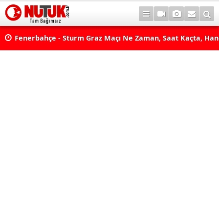
lda?
Fenerbahçe - Sturm Graz Maçı Ne Zaman, Saat Kaçta, Han
aş
Kanalda? TV100 Şifresiz Canlı Maç İzle