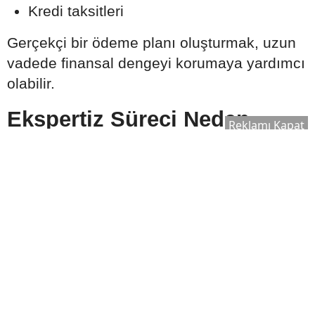
Kredi taksitleri
Gerçekçi bir ödeme planı oluşturmak, uzun
vadede finansal dengeyi korumaya yardımcı
olabilir.
Ekspertiz Süreci Neden
Reklamı Kapat
Önemlidir?
Konut kredisi kullanılırken banka tarafından
satın alınacak taşınmaz için ekspertiz raporu
hazırlanır. Bu rapor, evin piyasa değerinin
belirlenmesinde önemli rol oynar.
Ekspertiz sonucuna göre:
Kullanılabilecek kredi tutarı değişebilir.