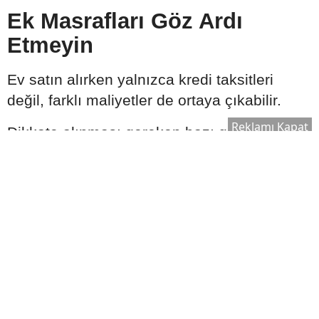
Ek Masrafları Göz Ardı
Etmeyin
Ev satın alırken yalnızca kredi taksitleri
değil, farklı maliyetler de ortaya çıkabilir.
Reklamı Kapat
Dikkate alınması gereken bazı giderler
şunlardır:
Zorunlu sigortalar
Tapu harcı
Ekspertiz ücreti
İpotek işlemleri
Taşınma ve tadilat giderleri
Toplam bütçe planlanırken bu kalemlerin de