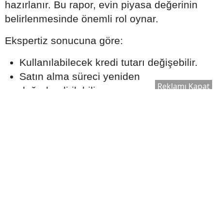
hazırlanır. Bu rapor, evin piyasa değerinin
belirlenmesinde önemli rol oynar.
Ekspertiz sonucuna göre:
Kullanılabilecek kredi tutarı değişebilir.
Satın alma süreci yeniden
Reklamı Kapat
değerlendirilebilir.
Bankanın kredi onay süreci şekillenebilir.
Bu nedenle ekspertiz raporu, kredi sürecinin
önemli aşamalarından biri olarak kabul edilir.
Ek Masrafları Göz Ardı
Etmeyin
Ev satın alırken yalnızca kredi taksitleri