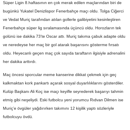
Süper Ligin 8.haftasının en çok merak edilen maçlarından biri de
bugünkü Yukatel Denizlispor Fenerbahçe maçı oldu. Tolga Ciğerci
ve Vedat Muriç tarafından atılan gollerle galibiyetini kesinleştiren
Fenerbahçe süper lig sıralamasında üçüncü oldu. Horozların tek
golünü ise dakika 73’te Oscar attı. Muriç takıma çabuk adapte oldu
ve neredeyse her maç bir gol atarak başarısını gösterme fırsatı
oldu. Heyecanlı geçen maç çok sayıda taraftarın ilgisiyle adrenalini
her dakika arttırdı.
Maç öncesi sporcular meme kanserine dikkat çekmek için geç
kalkmaktan kork pankartı açarak sosyal duyarlılıklarını gösterdiler.
Kulüp Başkanı Ali Koç ise maçı keyifle seyrederek başarıyı tahmin
etmiş gibi neşeliydi. Eski futbolcu yeni yorumcu Rıdvan Dilmen ise
Muriç’e övgüler yağdırırken takımını 12 kişilik yaptı sözleriyle
futbolcuyu övdü.