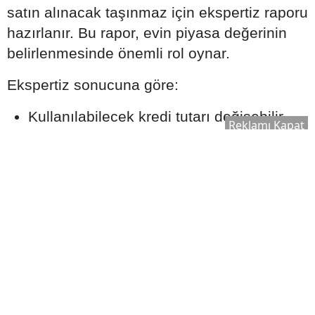
satın alınacak taşınmaz için ekspertiz raporu
hazırlanır. Bu rapor, evin piyasa değerinin
belirlenmesinde önemli rol oynar.
Ekspertiz sonucuna göre:
Kullanılabilecek kredi tutarı değişebilir.
Reklamı Kapat
Satın alma süreci yeniden
değerlendirilebilir.
Bankanın kredi onay süreci şekillenebilir.
Bu nedenle ekspertiz raporu, kredi sürecinin
önemli aşamalarından biri olarak kabul edilir.
Ek Masrafları Göz Ardı
Etmeyin