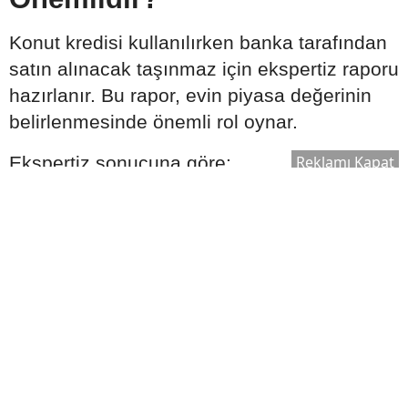
Konut kredisi kullanılırken banka tarafından
satın alınacak taşınmaz için ekspertiz raporu
hazırlanır. Bu rapor, evin piyasa değerinin
belirlenmesinde önemli rol oynar.
Reklamı Kapat
Ekspertiz sonucuna göre:
Kullanılabilecek kredi tutarı değişebilir.
Satın alma süreci yeniden
değerlendirilebilir.
Bankanın kredi onay süreci şekillenebilir.
Bu nedenle ekspertiz raporu, kredi sürecinin
önemli aşamalarından biri olarak kabul edilir.
Ek Masrafları Göz Ardı