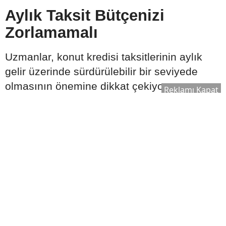
Aylık Taksit Bütçenizi
Zorlamamalı
Uzmanlar, konut kredisi taksitlerinin aylık
gelir üzerinde sürdürülebilir bir seviyede
olmasının önemine dikkat çekiyor.
Reklamı Kapat
Beklenmedik giderler ve ekonomik
değişiklikler de göz önünde bulundurularak
ödeme planı hazırlanması öneriliyor.
Bütçe oluştururken şu kalemler birlikte
değerlendirilmeli:
Aylık gelir
Sabit giderler
Olası acil durum harcamaları