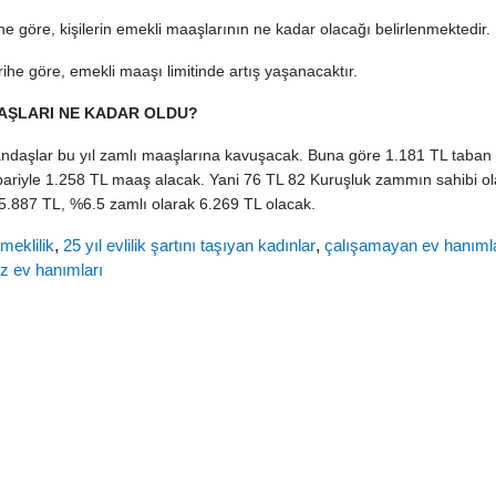
rihe göre, kişilerin emekli maaşlarının ne kadar olacağı belirlenmektedir.
rihe göre, emekli maaşı limitinde artış yaşanacaktır.
AAŞLARI NE KADAR OLDU?
tandaşlar bu yıl zamlı maaşlarına kavuşacak. Buna göre 1.181 TL taban
tibariyle 1.258 TL maaş alacak. Yani 76 TL 82 Kuruşluk zammın sahibi o
.887 TL, %6.5 zamlı olarak 6.269 TL olacak.
meklilik
,
25 yıl evlilik şartını taşıyan kadınlar
,
çalışamayan ev hanıml
ız ev hanımları