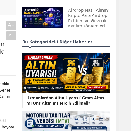
Çıkan Projeler
Airdrop Nasıl Alınır?
Kripto Para Airdrop
Rehberi ve Güvenli
A+
Katılım Yöntemleri
A-
Spot ve Vadeli İşlem
Bu Kategorideki Diğer Haberler
in
Arasındaki Farklar |
Hangi Piyasa Sizin
ak
İçin Daha Uygun?
ABD-İran Anlaşması
Sonrası Altın Rekora
Koştu, Petrol
 hakkı
Fiyatları Sert Düştü
 Genel
 Kanun
Temmuz 2026 Maaş
Uzmanlardan Altın Uyarısı! Gram Altın
Zammı Netleşiyor!
mı Ons Altın mı Tercih Edilmeli?
.
Memur, Emekli ve
Sosyal Yardımlarda
Yeni Oranlar
eklif
KOSGEB’den
e hayata