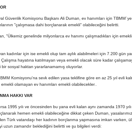
YOR
yal Güvenlik Komisyonu Başkanı Ali Duman, ev hanımları için TBMM´ye
larının "çalışmasa dahi borçlanarak emekli" olabileceğini belirtti.
man, "Ülkemiz genelinde milyonlarca ev hanımı çalışmadıkları için emekli
n kadınlar için ise emekli olup tam aylık alabilmeleri için 7.200 gün ya
r. Çalışma hayatına katılmayan veya emekli olacak süre kadar çalışama
li bir sosyal haktan yararlanamamış oluyorlar.
TBMM Komisyonu'na sevk edilen yasa teklifine göre en az 25 yıl evli ka
 emekli olamayan ev hanımları emekli olabilecekler..
ANMA HAKKI VAR
şırsa 1995 yılı ve öncesinden bu yana evli kalan aynı zamanda 1970 yılı
çlanarak hemen emekli olabileceğine dikkat çeken Duman, yasalarımı
 eden Türk vatandaşı her kadının borçlanma yapmasına imkan varken, ü
zun zamandır beklediğini belirtti ve şu bilgileri verdi: