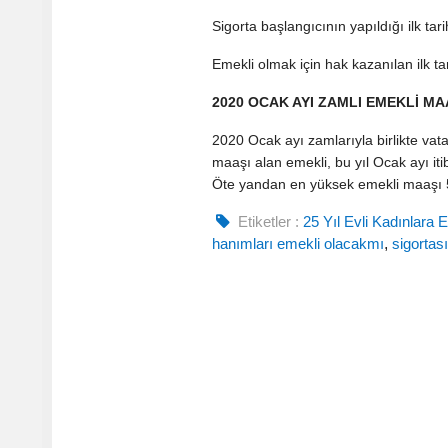
Sigorta başlangıcının yapıldığı ilk ta
Emekli olmak için hak kazanılan ilk ta
2020 OCAK AYI ZAMLI EMEKLİ M
2020 Ocak ayı zamlarıyla birlikte va
maaşı alan emekli, bu yıl Ocak ayı i
Öte yandan en yüksek emekli maaşı 5
Etiketler :
25 Yıl Evli Kadınlara E
hanımları emekli olacakmı
,
sigortas