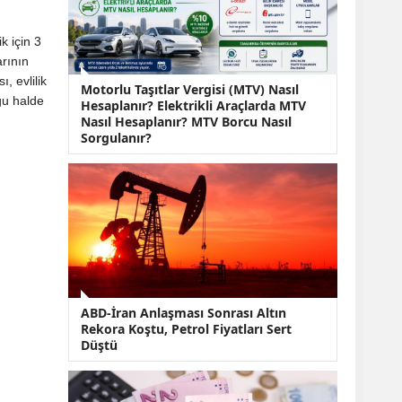
KOBİ’lere Dev
Finansman Hamlesi:
36 Ay Vadeli 30
k için 3
Milyon TL Destek
arının
Emekli Maaşlarında
, evlilik
Motorlu Taşıtlar Vergisi (MTV) Nasıl
Temmuz Hesabı:
ğu halde
Hesaplanır? Elektrikli Araçlarda MTV
Zam Oranı ve Taban
Nasıl Hesaplanır? MTV Borcu Nasıl
Aylık İçin Yeni
Sorgulanır?
Senaryolar
ABD-İran Anlaşması Sonrası Altın
Rekora Koştu, Petrol Fiyatları Sert
Düştü