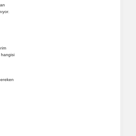
lan
ıyor.
prim
 hangisi
 gereken