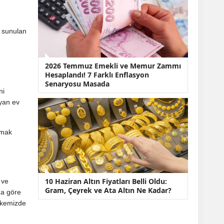
 sunulan
2026 Temmuz Emekli ve Memur Zammı
Hesaplandı! 7 Farklı Enflasyon
Senaryosu Masada
ni
yan ev
lmak
10 Haziran Altın Fiyatları Belli Oldu:
 ve
Gram, Çeyrek ve Ata Altın Ne Kadar?
za göre
lkemizde