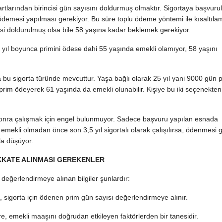
tlarından birincisi gün sayısını doldurmuş olmaktır. Sigortaya başvuru
 ödemesi yapılması gerekiyor. Bu süre toplu ödeme yöntemi ile kısaltılam
mesi doldurulmuş olsa bile 58 yaşına kadar beklemek gerekiyor.
 yıl boyunca primini ödese dahi 55 yaşında emekli olamıyor, 58 yaşını
a bu sigorta türünde mevcuttur. Yaşa bağlı olarak 25 yıl yani 9000 gün 
rim ödeyerek 61 yaşında da emekli olunabilir. Kişiye bu iki seçenekten
 sonra çalışmak için engel bulunmuyor. Sadece başvuru yapılan esnada
, emekli olmadan önce son 3,5 yıl sigortalı olarak çalışılırsa, ödenmesi
la düşüyor.
KKATE ALINMASI GEREKENLER
değerlendirmeye alınan bilgiler şunlardır:
 sigorta için ödenen prim gün sayısı değerlendirmeye alınır.
 süre, emekli maaşını doğrudan etkileyen faktörlerden bir tanesidir.