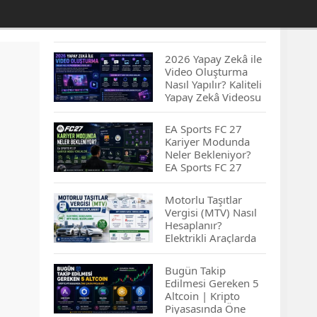
2026 Yapay Zekâ ile
Video Oluşturma
Nasıl Yapılır? Kaliteli
Yapay Zekâ Videosu
Hazırlamanın
İpuçları...
EA Sports FC 27
Kariyer Modunda
Neler Bekleniyor?
EA Sports FC 27
Kariyer Modu
Yenilikleri…
Motorlu Taşıtlar
Vergisi (MTV) Nasıl
Hesaplanır?
Elektrikli Araçlarda
MTV Nasıl
Hesaplanır? MTV
Bugün Takip
Borcu Nasıl
Edilmesi Gereken 5
Sorgulanır?
Altcoin | Kripto
Piyasasında Öne