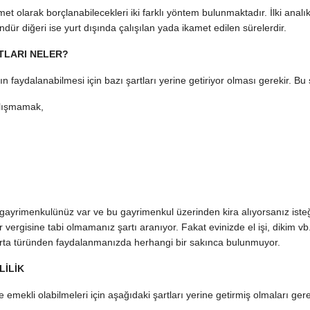
t olarak borçlanabilecekleri iki farklı yöntem bulunmaktadır. İlki analı
ür diğeri ise yurt dışında çalışılan yada ikamet edilen sürelerdir.
TLARI NELER?
 faydalanabilmesi için bazı şartları yerine getiriyor olması gerekir. Bu ş
alışmamak,
ayrimenkulünüz var ve bu gayrimenkul üzerinden kira alıyorsanız iste
 vergisine tabi olmamanız şartı aranıyor. Fakat evinizde el işi, dikim vb. 
orta türünden faydalanmanızda herhangi bir sakınca bulunmuyor.
LİLİK
e emekli olabilmeleri için aşağıdaki şartları yerine getirmiş olmaları gere