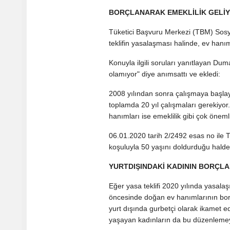
BORÇLANARAK EMEKLİLİK GELİ
Tüketici Başvuru Merkezi (TBM) Sos
teklifin yasalaşması halinde, ev hanım
Konuyla ilgili soruları yanıtlayan Du
olamıyor" diye anımsattı ve ekledi:
2008 yılından sonra çalışmaya başlaya
toplamda 20 yıl çalışmaları gerekiyo
hanımları ise emeklilik gibi çok önem
06.01.2020 tarih 2/2492 esas no ile 
koşuluyla 50 yaşını doldurduğu halde
YURTDIŞINDAKİ KADININ BORÇL
Eğer yasa teklifi 2020 yılında yasala
öncesinde doğan ev hanımlarının bor
yurt dışında gurbetçi olarak ikamet
yaşayan kadınların da bu düzenlemeyi u