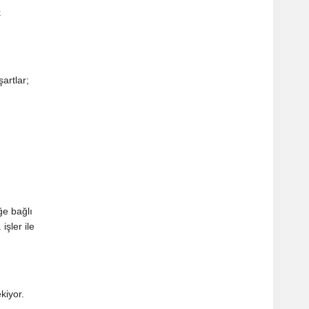
k
artlar;
ğe bağlı
işler ile
kiyor.