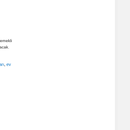
 emekli
lacak.
arı
,
ev