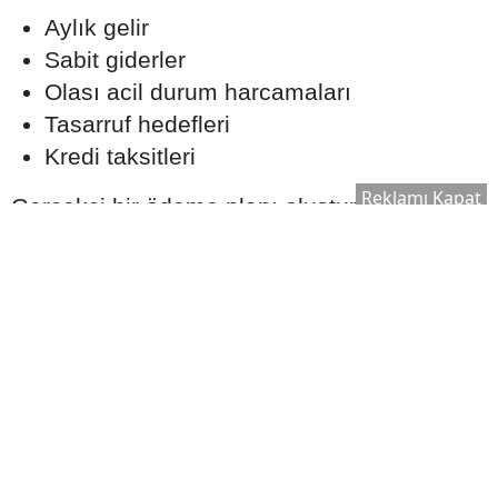
Aylık gelir
Sabit giderler
Olası acil durum harcamaları
Tasarruf hedefleri
Kredi taksitleri
Reklamı Kapat
Gerçekçi bir ödeme planı oluşturmak, uzun
vadede finansal dengeyi korumaya yardımcı
olabilir.
Ekspertiz Süreci Neden
Önemlidir?
Konut kredisi kullanılırken banka tarafından
satın alınacak taşınmaz için ekspertiz raporu
hazırlanır. Bu rapor, evin piyasa değerinin