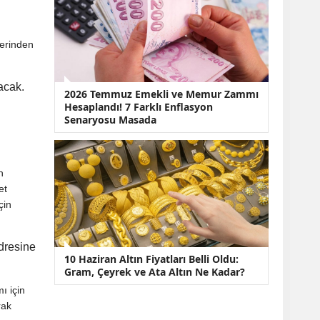
zerinden
acak.
2026 Temmuz Emekli ve Memur Zammı
Hesaplandı! 7 Farklı Enflasyon
Senaryosu Masada
n
et
çin
dresine
10 Haziran Altın Fiyatları Belli Oldu:
Gram, Çeyrek ve Ata Altın Ne Kadar?
ı için
rak