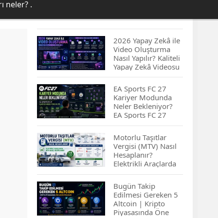
ı neler? .
2026 Yapay Zekâ ile
Video Oluşturma
Nasıl Yapılır? Kaliteli
Yapay Zekâ Videosu
Hazırlamanın
İpuçları...
EA Sports FC 27
Kariyer Modunda
Neler Bekleniyor?
EA Sports FC 27
Kariyer Modu
Yenilikleri…
Motorlu Taşıtlar
Vergisi (MTV) Nasıl
Hesaplanır?
Elektrikli Araçlarda
MTV Nasıl
Hesaplanır? MTV
Bugün Takip
Borcu Nasıl
Edilmesi Gereken 5
Sorgulanır?
Altcoin | Kripto
Piyasasında Öne