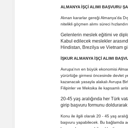
ALMANYA İŞÇİ ALIMI BAŞVURU Ş
Alınan kararlar gereği Almanya'da Dış
nitelikli göçmen alımı süreci hızlandırıl
Gelenlerin meslek eğitimi ve dip
Kabul edilecek meslekler arasında
Hindistan, Brezilya ve Vietnam g
İŞKUR ALMANYA İŞÇİ ALIMI BAŞV
Avrupa'nın en büyük ekonomisi Almany
yürürlüğe girmesi öncesinde devlet yet
kazanacak yasayla alakalı Avrupa Birli
Filipinler ve Meksika ile kapsamlı an
20-45 yaş aralığında her Türk va
girip başvuru formunu doldurarak
Konu ile ilgili olarak 20 - 45 yaş ara
başvuru yapabilecek. Bu bağlamda ad