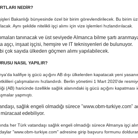
ARTLARI NEDİR?
işleri Bakanlığı bünyesinde özel bir birim görevlendirilecek. Bu birim ü
acak. Aynı şekilde nitelikli işçi alımı için vize işlemleri hızlandırılacak.
lomaları tanınacak ve üst seviyede Almanca bilme şartı aranmay
 aşçı, inşaat işçisi, hemşire ve IT teknisyenleri de bulunuyor.
ibi çok sayıda ülkeden göçmen alımı yapılabilecek.
URUSU NASIL YAPILIR?
a'da kalifiye iş gücü açığını AB dışı ülkelerden kapatacak yeni yasanı
kilileri çalışmalarını hızlandırdı. Berlin yönetimi 1 Mart 2020'de resmiy
ği (AB) haricinde özellikle sağlık alanındaki iş gücü açığını kapatması i
laşmalar yapmıştı.
tandaşı, sağlık engeli olmadığı sürece "www.obm-turkiye.com" a
 müracaat edebiliyor.
lığında her Türk vatandaşı sağlık engeli olmadığı sürece Almanya işçi alım
aylar "www.obm-turkiye.com" adresine girip başvuru formunu doldura