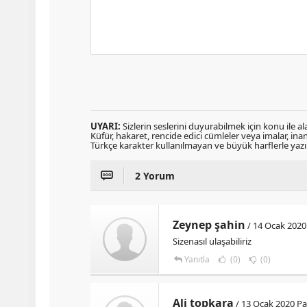
UYARI:
Sizlerin seslerini duyurabilmek için konu ile ala
Küfür, hakaret, rencide edici cümleler veya imalar, inanç
Türkçe karakter kullanılmayan ve büyük harflerle ya
2 Yorum
Zeynep şahin
/ 14 Ocak 2020 
Sizenasıl ulaşabiliriz
Yanıtla
(0)
(0)
Ali topkara
/ 13 Ocak 2020 Pa