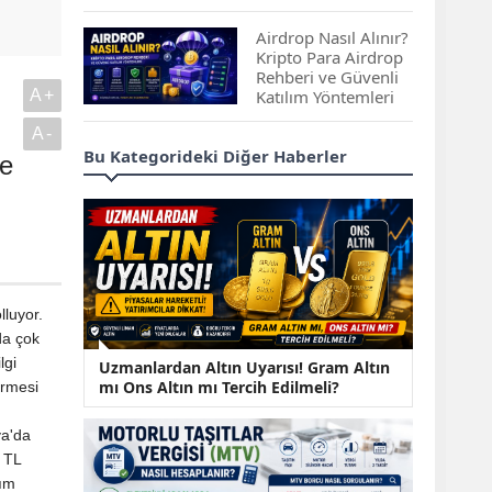
Çıkan Projeler
Airdrop Nasıl Alınır?
Kripto Para Airdrop
Rehberi ve Güvenli
A+
Katılım Yöntemleri
A-
Spot ve Vadeli İşlem
Bu Kategorideki Diğer Haberler
de
Arasındaki Farklar |
Hangi Piyasa Sizin
İçin Daha Uygun?
ABD-İran Anlaşması
Sonrası Altın Rekora
Koştu, Petrol
lluyor.
Fiyatları Sert Düştü
'da çok
lgi
Temmuz 2026 Maaş
Uzmanlardan Altın Uyarısı! Gram Altın
Zammı Netleşiyor!
mı Ons Altın mı Tercih Edilmeli?
irmesi
Memur, Emekli ve
n
Sosyal Yardımlarda
ya'da
Yeni Oranlar
 TL
KOSGEB’den
lım