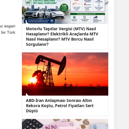
KOBİ’lere Dev
Finansman Hamlesi:
36 Ay Vadeli 30
Milyon TL Destek
Emekli Maaşlarında
az asgari
Motorlu Taşıtlar Vergisi (MTV) Nasıl
Temmuz Hesabı:
 bir Türk
Hesaplanır? Elektrikli Araçlarda MTV
Zam Oranı ve Taban
Nasıl Hesaplanır? MTV Borcu Nasıl
Aylık İçin Yeni
Sorgulanır?
Senaryolar
ABD-İran Anlaşması Sonrası Altın
Rekora Koştu, Petrol Fiyatları Sert
Düştü