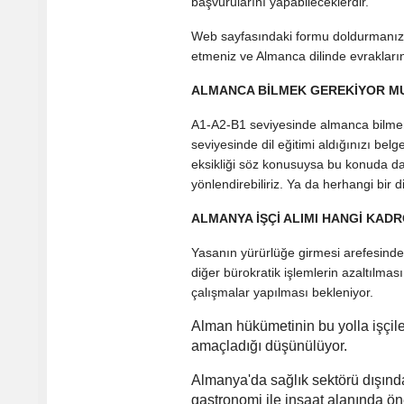
başvurularını yapabileceklerdir.
Web sayfasındaki formu doldurmanız 
etmeniz ve Almanca dilinde evrakların
ALMANCA BİLMEK GEREKİYOR M
A1-A2-B1 seviyesinde almanca bilmeni
seviyesinde dil eğitimi aldığınızı be
eksikliği söz konusuysa bu konuda da b
yönlendirebiliriz. Ya da herhangi bir d
ALMANYA İŞÇİ ALIMI HANGİ KA
Yasanın yürürlüğe girmesi arefesinde 
diğer bürokratik işlemlerin azaltılması
çalışmalar yapılması bekleniyor.
Alman hükümetinin bu yolla işçi
amaçladığı düşünülüyor.
Almanya'da sağlık sektörü dışında ö
gastronomi ile inşaat alanında ön