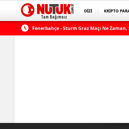
DİZİ
KRİPTO PAR
ASAYİŞ
SPOR
çı şifresiz
Fenerbahçe - Sturm Graz Maçı Ne Zaman, S