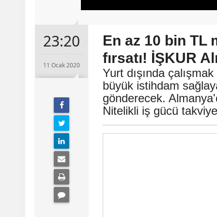
23:20
En az 10 bin TL
fırsatı! İŞKUR Al
11 Ocak 2020
Yurt dışında çalışmak i
büyük istihdam sağlay
gönderecek. Almanya'd
Nitelikli iş gücü takv