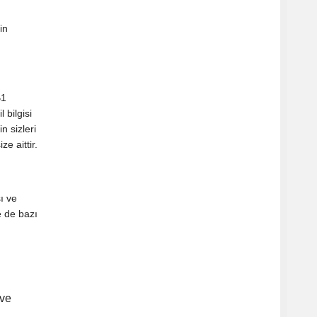
in
B1
 bilgisi
n sizleri
e aittir.
ı ve
e de bazı
 ve