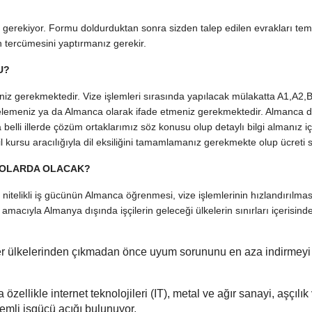
gerekiyor. Formu doldurduktan sonra sizden talep edilen evrakları tem
 tercümesini yaptırmanız gerekir.
U?
z gerekmektedir. Vize işlemleri sırasında yapılacak mülakatta A1,A2,
lgelemeniz ya da Almanca olarak ifade etmeniz gerekmektedir. Almanca dil
elli illerde çözüm ortaklarımız söz konusu olup detaylı bilgi almanız içi
il kursu aracılığıyla dil eksiliğini tamamlamanız gerekmekte olup ücreti siz
DROLARDA OLACAK?
nitelikli iş gücünün Almanca öğrenmesi, vize işlemlerinin hızlandırılmas
 amacıyla Almanya dışında işçilerin geleceği ülkelerin sınırları içerisind
ler ülkelerinden çıkmadan önce uyum sorununu en aza indirmeyi
zellikle internet teknolojileri (IT), metal ve ağır sanayi, aşçılık
emli işgücü açığı bulunuyor.