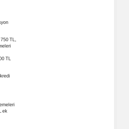
syon
 750 TL,
meleri
500 TL
kredi
demeleri
L ek