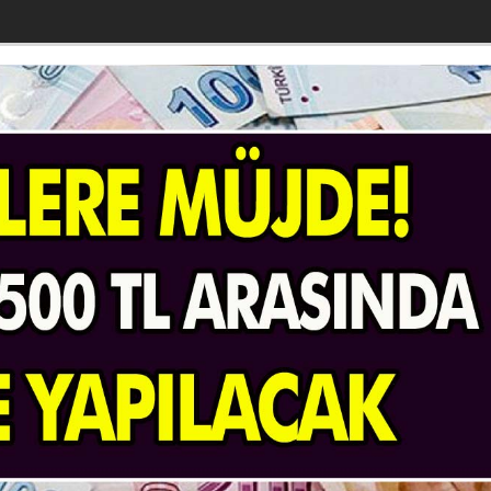
sında ödeme yapılacak! Zaman dolmadan başvuranlara bir se