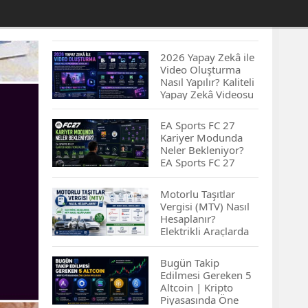
ferlik ödemeler yapılacak…
2026 Yapay Zekâ ile
Video Oluşturma
Nasıl Yapılır? Kaliteli
Yapay Zekâ Videosu
Hazırlamanın
İpuçları...
EA Sports FC 27
Kariyer Modunda
Neler Bekleniyor?
EA Sports FC 27
Kariyer Modu
Yenilikleri…
Motorlu Taşıtlar
Vergisi (MTV) Nasıl
Hesaplanır?
Elektrikli Araçlarda
MTV Nasıl
Hesaplanır? MTV
Bugün Takip
Borcu Nasıl
Edilmesi Gereken 5
Sorgulanır?
Altcoin | Kripto
Piyasasında Öne