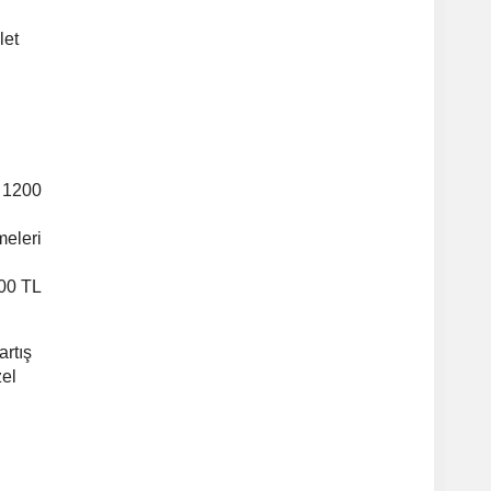
let
i 1200
meleri
800 TL
artış
zel