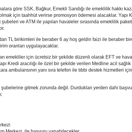
lara göre SSK, Bağkur, Emekli Sandığı ile emeklilik hakkı ka
 olmak için taahhüt verirse promosyon ödemesi alacaklar. Yapı K
t şubeleri ve ATM ile yapılan havaleler sırasında emeklilik paket
r.
an TL birikimleri ile beraber 6 ay hoş geldin faizi ile beraber bi
irim oranları uygulayacaklar.
n emekliler için ücretsiz bir şekilde düzenli olarak EFT ve hava
Yapı Kredi aracılığı ile özel bir şekilde verilen Medline acil sağlı
kara ambulansının yanı sıra telefon ile tıbbi destek hizmetleri için
a şubelerine gitmek zorunda değil. Durdukları yerden dahi başvu
n;
erkezi
şim Merkezi ile başvuru yapabilecekler.