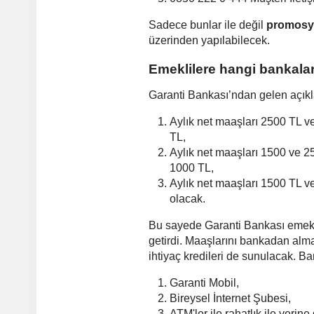
Sadece bunlar ile değil
promosy
üzerinden yapılabilecek.
Emeklilere hangi bankala
Garanti Bankası’ndan gelen açık
Aylık net maaşları 2500 TL v
TL,
Aylık net maaşları 1500 ve 2
1000 TL,
Aylık net maaşları 1500 TL v
olacak.
Bu sayede Garanti Bankası emekli
getirdi. Maaşlarını bankadan alma
ihtiyaç kredileri de sunulacak. B
Garanti Mobil,
Bireysel İnternet Şubesi,
ATM'ler ile rahatlık ile yerine