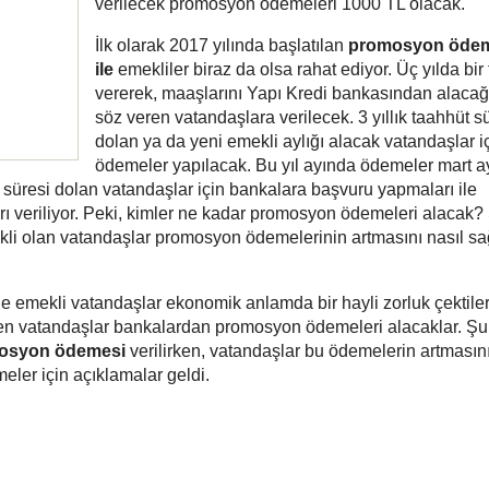
verilecek promosyon ödemeleri 1000 TL olacak.
İlk olarak 2017 yılında başlatılan
promosyon ödem
ile
emekliler biraz da olsa rahat ediyor. Üç yılda bir
vererek, maaşlarını Yapı Kredi bankasından alacağ
söz veren vatandaşlara verilecek. 3 yıllık taahhüt s
dolan ya da yeni emekli aylığı alacak vatandaşlar i
ödemeler yapılacak. Bu yıl ayında ödemeler mart ayı
hüt süresi dolan vatandaşlar için bankalara başvuru yapmaları ile
 veriliyor. Peki, kimler ne kadar promosyon ödemeleri alacak?
 olan vatandaşlar promosyon ödemelerinin artmasını nasıl sa
e emekli vatandaşlar ekonomik anlamda bir hayli zorluk çektile
eren vatandaşlar bankalardan promosyon ödemeleri alacaklar. Şu
mosyon ödemesi
verilirken, vatandaşlar bu ödemelerin artmasın
ler için açıklamalar geldi.