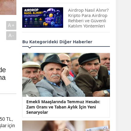
Çıkan Projeler
Airdrop Nasıl Alınır?
Kripto Para Airdrop
Rehberi ve Güvenli
A+
Katılım Yöntemleri
A-
Spot ve Vadeli İşlem
Bu Kategorideki Diğer Haberler
Arasındaki Farklar |
Hangi Piyasa Sizin
İçin Daha Uygun?
ABD-İran Anlaşması
de
Sonrası Altın Rekora
na
Koştu, Petrol
Fiyatları Sert Düştü
Temmuz 2026 Maaş
Emekli Maaşlarında Temmuz Hesabı:
Zammı Netleşiyor!
Zam Oranı ve Taban Aylık İçin Yeni
Memur, Emekli ve
Senaryolar
Sosyal Yardımlarda
Yeni Oranlar
50 TL,
lar için
KOSGEB’den