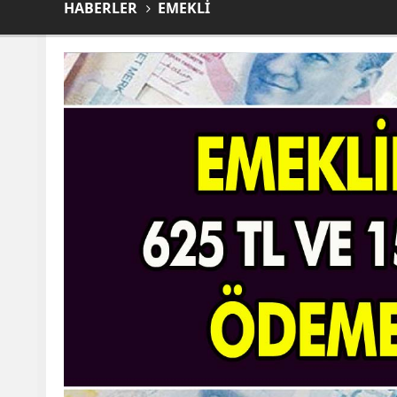
HABERLER
EMEKLİ
Emeklilere Büyük müjde! 625 TL ve 1500 TL ara