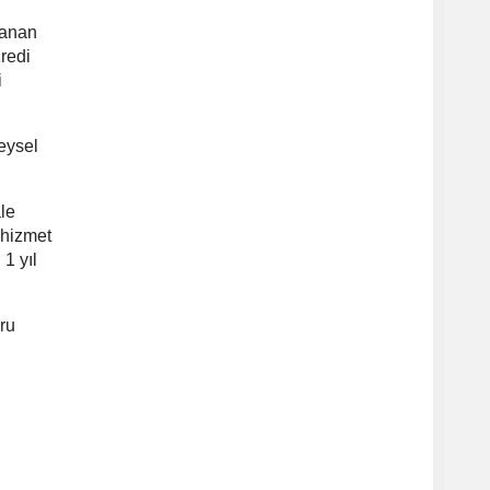
zanan
redi
i
reysel
le
k hizmet
 1 yıl
ru