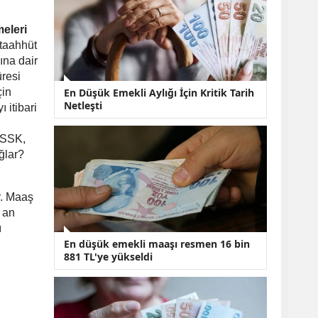
KOBİ’lere Dev
Finansman Hamlesi:
36 Ay Vadeli 30
eleri
Milyon TL Destek
 taahhüt
Emekli Maaşlarında
ına dair
Temmuz Hesabı:
üresi
Zam Oranı ve Taban
çin
En Düşük Emekli Aylığı İçin Kritik Tarih
Aylık İçin Yeni
Netleşti
 itibari
Senaryolar
 SSK,
ğlar?
r. Maaş
 an
ı
En düşük emekli maaşı resmen 16 bin
881 TL'ye yükseldi