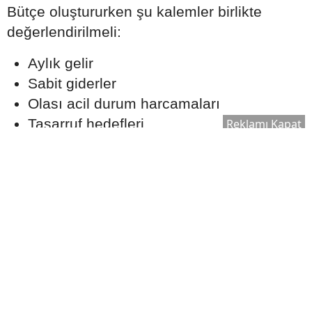
Bütçe oluştururken şu kalemler birlikte
değerlendirilmeli:
Aylık gelir
Sabit giderler
Olası acil durum harcamaları
Tasarruf hedefleri
Reklamı Kapat
Kredi taksitleri
Gerçekçi bir ödeme planı oluşturmak, uzun
vadede finansal dengeyi korumaya yardımcı
olabilir.
Ekspertiz Süreci Neden
Önemlidir?
Konut kredisi kullanılırken banka tarafından