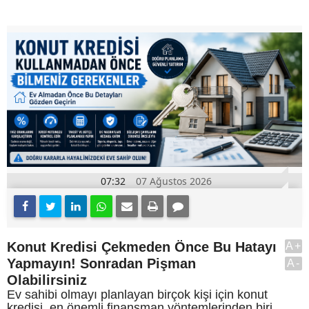
07:32
07 Ağustos 2026
Konut Kredisi Çekmeden Önce Bu Hatayı
A+
Yapmayın! Sonradan Pişman
A-
Olabilirsiniz
Ev sahibi olmayı planlayan birçok kişi için konut
kredisi, en önemli finansman yöntemlerinden biri