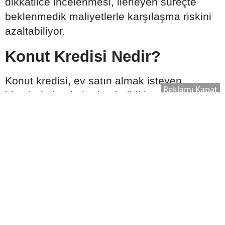
dikkatlice incelenmesi, ilerleyen süreçte
beklenmedik maliyetlerle karşılaşma riskini
azaltabiliyor.
Konut Kredisi Nedir?
Konut kredisi, ev satın almak isteyen
Reklamı Kapat
bireylerin bankalardan belirli koşullar
çerçevesinde kullandığı uzun vadeli
finansman türüdür. Kredi tutarı, başvuru
sahibinin gelir durumu, kredi notu ve satın
alınacak taşınmazın ekspertiz değeri gibi
kriterlere göre belirlenebilir.
Genellikle şu özellikleri içerir: