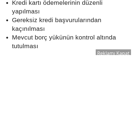
Kredi kartı ödemelerinin düzenli
yapılması
Gereksiz kredi başvurularından
kaçınılması
Mevcut borç yükünün kontrol altında
tutulması
Reklamı Kapat
Aylık Taksit Bütçenizi
Zorlamamalı
Uzmanlar, konut kredisi taksitlerinin aylık
gelir üzerinde sürdürülebilir bir seviyede
olmasının önemine dikkat çekiyor.
Beklenmedik giderler ve ekonomik
değişiklikler de göz önünde bulundurularak
ödeme planı hazırlanması öneriliyor.