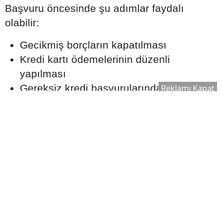
Başvuru öncesinde şu adımlar faydalı
olabilir:
Gecikmiş borçların kapatılması
Kredi kartı ödemelerinin düzenli
yapılması
Gereksiz kredi başvurularından
Reklamı Kapat
kaçınılması
Mevcut borç yükünün kontrol altında
tutulması
Aylık Taksit Bütçenizi
Zorlamamalı
Uzmanlar, konut kredisi taksitlerinin aylık
gelir üzerinde sürdürülebilir bir seviyede