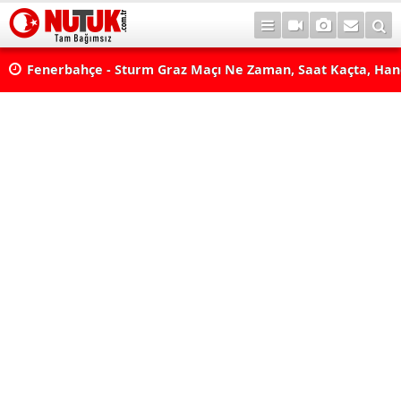
lda?
Fenerbahçe - Sturm Graz Maçı Ne Zaman, Saat Kaçta, Han
aş
Kanalda? TV100 Şifresiz Canlı Maç İzle