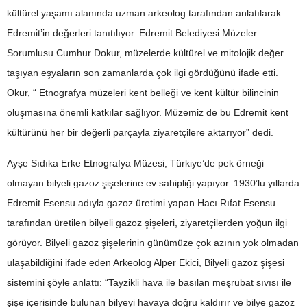
kültürel yaşamı alanında uzman arkeolog tarafından anlatılarak
Edremit’in değerleri tanıtılıyor. Edremit Belediyesi Müzeler
Sorumlusu Cumhur Dokur, müzelerde kültürel ve mitolojik değer
taşıyan eşyaların son zamanlarda çok ilgi gördüğünü ifade etti.
Okur, “ Etnografya müzeleri kent belleği ve kent kültür bilincinin
oluşmasına önemli katkılar sağlıyor. Müzemiz de bu Edremit kent
kültürünü her bir değerli parçayla ziyaretçilere aktarıyor” dedi.
Ayşe Sıdıka Erke Etnografya Müzesi, Türkiye’de pek örneği
olmayan bilyeli gazoz şişelerine ev sahipliği yapıyor. 1930’lu yıllarda
Edremit Esensu adıyla gazoz üretimi yapan Hacı Rıfat Esensu
tarafından üretilen bilyeli gazoz şişeleri, ziyaretçilerden yoğun ilgi
görüyor. Bilyeli gazoz şişelerinin günümüze çok azının yok olmadan
ulaşabildiğini ifade eden Arkeolog Alper Ekici, Bilyeli gazoz şişesi
sistemini şöyle anlattı: “Tayzikli hava ile basılan meşrubat sıvısı ile
şişe içerisinde bulunan bilyeyi havaya doğru kaldırır ve bilye gazoz