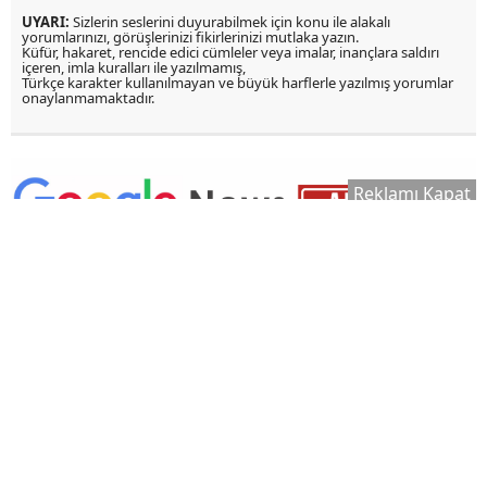
UYARI:
Sizlerin seslerini duyurabilmek için konu ile alakalı
yorumlarınızı, görüşlerinizi fikirlerinizi mutlaka yazın.
Küfür, hakaret, rencide edici cümleler veya imalar, inançlara saldırı
içeren, imla kuralları ile yazılmamış,
Türkçe karakter kullanılmayan ve büyük harflerle yazılmış yorumlar
onaylanmamaktadır.
Reklamı Kapat
2026 Yapay Zekâ ile Video Oluşturma
Nasıl Yapılır? Kaliteli Yapay Zekâ Videosu
Hazırlamanın İpuçları...
EA Sports FC 27 Kariyer Modunda Neler
Bekleniyor? EA Sports FC 27 Kariyer
Modu Yenilikleri…