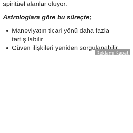
spiritüel alanlar oluyor.
Astrologlara göre bu süreçte;
Maneviyatın ticari yönü daha fazla
tartışılabilir.
Güven ilişkileri yeniden sorgulanabilir.
Reklamı Kapat
Etik değerler ön plana çıkabilir.
Gerçeklik ve samimiyet arayışı güç
kazanabilir.
Uzmanlar, bireylerin özellikle bilgi kirliliğine
karşı dikkatli olması ve önemli kararlarını
yalnızca astrolojik yorumlara
dayandırmaması gerektiğini de hatırlatıyor.
2026 Ağustos Ayı Yeryüzüne Neler