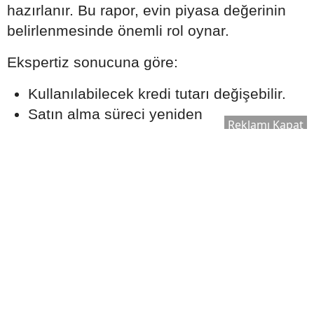
hazırlanır. Bu rapor, evin piyasa değerinin
belirlenmesinde önemli rol oynar.
Ekspertiz sonucuna göre:
Kullanılabilecek kredi tutarı değişebilir.
Satın alma süreci yeniden
Reklamı Kapat
değerlendirilebilir.
Bankanın kredi onay süreci şekillenebilir.
Bu nedenle ekspertiz raporu, kredi sürecinin
önemli aşamalarından biri olarak kabul edilir.
Ek Masrafları Göz Ardı
Etmeyin
Ev satın alırken yalnızca kredi taksitleri