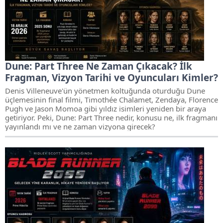
Dune: Part Three Ne Zaman Çıkacak? İlk
Fragman, Vizyon Tarihi ve Oyuncuları Kimler?
Denis Villeneuve'ün yönetmen koltuğunda oturduğu Dune
üçlemesinin final filmi, Timothée Chalamet, Zendaya, Florence
Pugh ve Jason Momoa gibi yıldız isimleri yeniden bir araya
getiriyor. Peki, Dune: Part Three nedir, konusu ne, ilk fragmanı
yayınlandı mı ve ne zaman vizyona girecek?