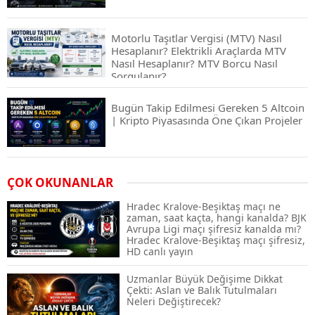
Motorlu Taşıtlar Vergisi (MTV) Nasıl
Hesaplanır? Elektrikli Araçlarda MTV
Nasıl Hesaplanır? MTV Borcu Nasıl
Sorgulanır?
Bugün Takip Edilmesi Gereken 5 Altcoin
| Kripto Piyasasında Öne Çıkan Projeler
Airdrop Nasıl Alınır? Kripto Para Airdrop
ÇOK OKUNANLAR
Rehberi ve Güvenli Katılım Yöntemleri
Hradec Kralove-Beşiktaş maçı ne
zaman, saat kaçta, hangi kanalda? BJK
Avrupa Ligi maçı şifresiz kanalda mı?
Hradec Kralove-Beşiktaş maçı şifresiz,
Spot ve Vadeli İşlem Arasındaki Farklar |
HD canlı yayın
Hangi Piyasa Sizin İçin Daha Uygun?
Uzmanlar Büyük Değişime Dikkat
Çekti: Aslan ve Balık Tutulmaları
Neleri Değiştirecek?