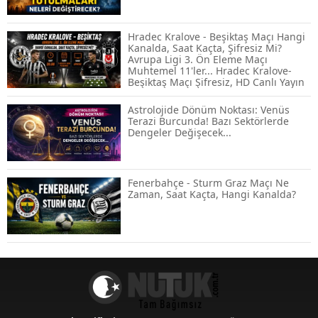
ABD-İran Anlaşması Sonrası Altın
Rekora Koştu, Petrol Fiyatları Sert Düştü
Hradec Kralove - Beşiktaş Maçı Hangi
Kanalda, Saat Kaçta, Şifresiz Mi?
Avrupa Ligi 3. Ön Eleme Maçı
Muhtemel 11'ler... Hradec Kralove-
Temmuz 2026 Maaş Zammı Netleşiyor!
Beşiktaş Maçı Şifresiz, HD Canlı Yayın
Memur, Emekli ve Sosyal Yardımlarda
Yeni Oranlar
Astrolojide Dönüm Noktası: Venüs
Terazi Burcunda! Bazı Sektörlerde
Dengeler Değişecek...
KOSGEB’den KOBİ’lere Dev Finansman
Hamlesi: 36 Ay Vadeli 30 Milyon TL
Destek
Fenerbahçe - Sturm Graz Maçı Ne
Zaman, Saat Kaçta, Hangi Kanalda?
Emekli Maaşlarında Temmuz Hesabı:
Zam Oranı ve Taban Aylık İçin Yeni
Senaryolar