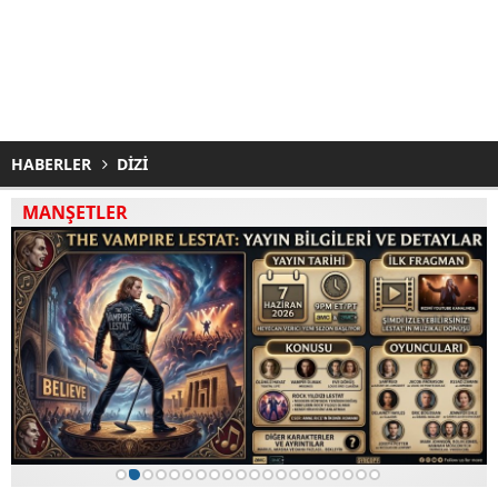
HABERLER
DİZİ
MANŞETLER
1
2
3
4
5
6
7
8
9
10
11
12
13
14
15
16
17
18
19
20