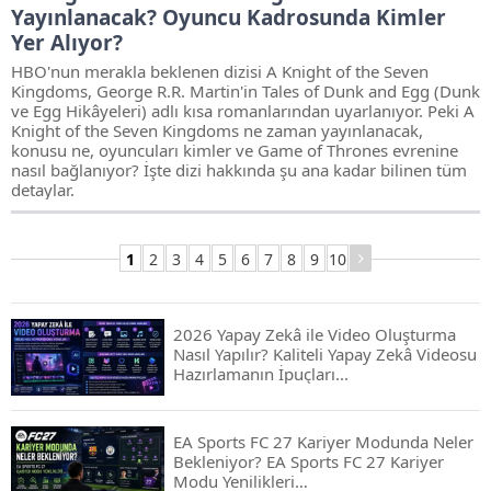
Yayınlanacak? Oyuncu Kadrosunda Kimler
Yer Alıyor?
HBO'nun merakla beklenen dizisi A Knight of the Seven
Kingdoms, George R.R. Martin'in Tales of Dunk and Egg (Dunk
ve Egg Hikâyeleri) adlı kısa romanlarından uyarlanıyor. Peki A
Knight of the Seven Kingdoms ne zaman yayınlanacak,
konusu ne, oyuncuları kimler ve Game of Thrones evrenine
nasıl bağlanıyor? İşte dizi hakkında şu ana kadar bilinen tüm
detaylar.
1
2
3
4
5
6
7
8
9
10
2026 Yapay Zekâ ile Video Oluşturma
Nasıl Yapılır? Kaliteli Yapay Zekâ Videosu
Hazırlamanın İpuçları...
EA Sports FC 27 Kariyer Modunda Neler
Bekleniyor? EA Sports FC 27 Kariyer
Modu Yenilikleri…