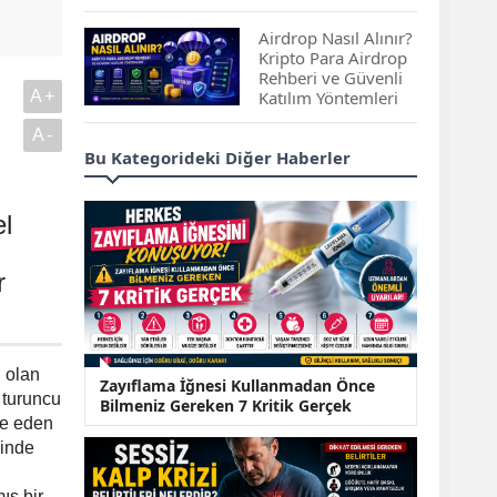
Çıkan Projeler
Airdrop Nasıl Alınır?
Kripto Para Airdrop
Rehberi ve Güvenli
A+
Katılım Yöntemleri
A-
Spot ve Vadeli İşlem
Bu Kategorideki Diğer Haberler
Arasındaki Farklar |
Hangi Piyasa Sizin
İçin Daha Uygun?
el
ABD-İran Anlaşması
r
Sonrası Altın Rekora
Koştu, Petrol
Fiyatları Sert Düştü
Temmuz 2026 Maaş
i olan
Zayıflama İğnesi Kullanmadan Önce
Zammı Netleşiyor!
 turuncu
Bilmeniz Gereken 7 Kritik Gerçek
Memur, Emekli ve
de eden
Sosyal Yardımlarda
sinde
Yeni Oranlar
KOSGEB’den
ış bir