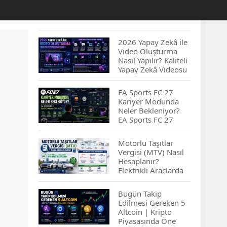
2026 Yapay Zekâ ile
Video Oluşturma
Nasıl Yapılır? Kaliteli
Yapay Zekâ Videosu
Hazırlamanın
İpuçları...
EA Sports FC 27
Kariyer Modunda
Neler Bekleniyor?
EA Sports FC 27
Kariyer Modu
Yenilikleri…
Motorlu Taşıtlar
Vergisi (MTV) Nasıl
Hesaplanır?
Elektrikli Araçlarda
MTV Nasıl
Hesaplanır? MTV
Bugün Takip
Borcu Nasıl
Edilmesi Gereken 5
Sorgulanır?
Altcoin | Kripto
Piyasasında Öne