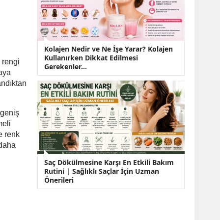
Kolajen Nedir ve Ne İşe Yarar? Kolajen
Kullanırken Dikkat Edilmesi
 rengi
Gerekenler…
raya
andıktan
 geniş
meli
e renk
 daha
Saç Dökülmesine Karşı En Etkili Bakım
Rutini | Sağlıklı Saçlar İçin Uzman
Önerileri