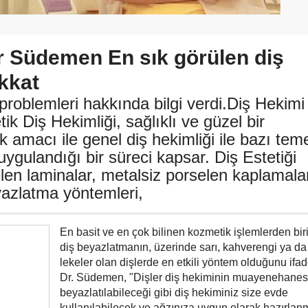
r Südemen En sık görülen diş
kkat
 problemleri hakkında bilgi verdi.Diş Hekimi
k Diş Hekimliği, sağlıklı ve güzel bir
macı ile genel diş hekimliği ile bazı tem
uygulandığı bir süreci kapsar. Diş Estetiği
elen laminalar, metalsiz porselen kaplamala
yazlatma yöntemleri,
En basit ve en çok bilinen kozmetik işlemlerden bir
diş beyazlatmanın, üzerinde sarı, kahverengi ya da
lekeler olan dişlerde en etkili yöntem olduğunu ifa
Dr. Südemen, "Dişler diş hekiminin muayenehane
beyazlatılabileceği gibi diş hekiminiz size evde
kullanılabilecek ve ağzınıza uygun olarak hazırlanm