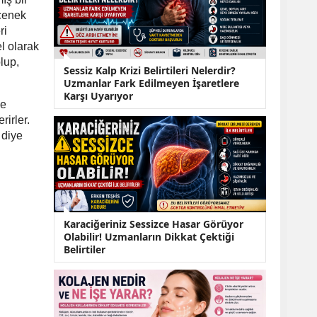
KOBİ’lere Dev
Finansman Hamlesi:
eçenek
36 Ay Vadeli 30
ri
Milyon TL Destek
el olarak
Emekli Maaşlarında
lup,
Sessiz Kalp Krizi Belirtileri Nelerdir?
Temmuz Hesabı:
Uzmanlar Fark Edilmeyen İşaretlere
Zam Oranı ve Taban
Karşı Uyarıyor
Aylık İçin Yeni
ne
Senaryolar
irler.
 diye
Karaciğeriniz Sessizce Hasar Görüyor
Olabilir! Uzmanların Dikkat Çektiği
Belirtiler