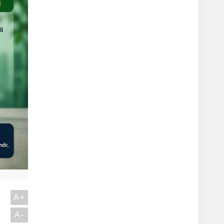
A+
A-