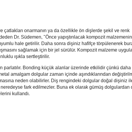
e çatlakları onarmanın ya da özellikle ön dişlerde şekil ve renk
kaydeden Dr. Südemen, "Önce yapıştırılacak kompozit malzemenin
 uyumlu hale getirilir. Daha sonra dişiniz hafifçe törpülenerek bu
ışmasını sağlamak için bir jel sürülür. Kompozit malzeme uygul
klu ışıkla sertleştirilir.
parlatılır. Bonding küçük alanlar üzerinde etkilidir çünkü daha
 metal amalgam dolgular zaman içinde aşındıklarından değiştiril
lmasına neden olabilirler. Diş rengindeki dolgular doğal dişiniz il
, neredeyse fark edilmezler. Buna ek olarak gümüş dolgulardan
erini kullandı.