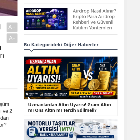
Çıkan Projeler
Airdrop Nasıl Alınır?
Kripto Para Airdrop
Rehberi ve Güvenli
u
A+
Katılım Yöntemleri
A-
Spot ve Vadeli İşlem
Bu Kategorideki Diğer Haberler
n
Arasındaki Farklar |
Hangi Piyasa Sizin
an
İçin Daha Uygun?
ABD-İran Anlaşması
Sonrası Altın Rekora
Koştu, Petrol
Fiyatları Sert Düştü
Temmuz 2026 Maaş
Uzmanlardan Altın Uyarısı! Gram Altın
üşüm
Zammı Netleşiyor!
mı Ons Altın mı Tercih Edilmeli?
ı ve 2
Memur, Emekli ve
mdan
Sosyal Yardımlarda
or?
Yeni Oranlar
KOSGEB’den