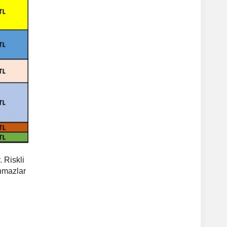
 Riskli
ınmazlar