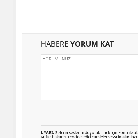
HABERE
YORUM KAT
UYARI:
Sizlerin seslerini duyurabilmek için konu ile ala
Küfür, hakaret, rencide edici cümleler veya imalar, inanç