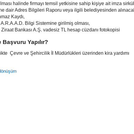
lması halinde firmayı temsil yetkisine sahip kişiye ait imza sirkül
ine dair Adres Bilgileri Raporu veya ilgili belediyesinden alınaca
nmaz Kaydı,
n A.R.A.A.D. Bilgi Sistemine girilmiş olması,
C. Ziraat Bankası A.Ş. vadesiz TL hesap cüzdanı fotokopisi
e Başvuru Yapılır?
rlikte Çevre ve Şehircilik İl Müdürlükleri üzerinden kira yardımı
 dönüşüm