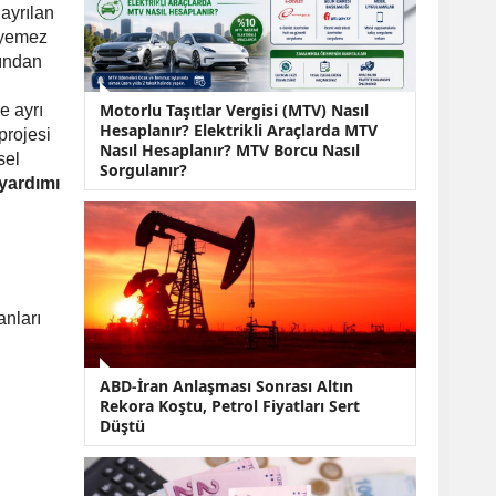
KOBİ’lere Dev
 ayrılan
Finansman Hamlesi:
deyemez
36 Ay Vadeli 30
mından
Milyon TL Destek
Emekli Maaşlarında
Motorlu Taşıtlar Vergisi (MTV) Nasıl
e ayrı
Temmuz Hesabı:
Hesaplanır? Elektrikli Araçlarda MTV
Zam Oranı ve Taban
projesi
Nasıl Hesaplanır? MTV Borcu Nasıl
Aylık İçin Yeni
sel
Sorgulanır?
Senaryolar
 yardımı
anları
ABD-İran Anlaşması Sonrası Altın
Rekora Koştu, Petrol Fiyatları Sert
Düştü