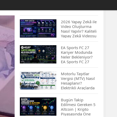
2026 Yapay Zekâ ile
Video Oluşturma
Nasıl Yapılır? Kaliteli
Yapay Zekâ Videosu
Hazırlamanın
İpuçları...
EA Sports FC 27
Kariyer Modunda
Neler Bekleniyor?
EA Sports FC 27
Kariyer Modu
Yenilikleri…
Motorlu Taşıtlar
Vergisi (MTV) Nasıl
Hesaplanır?
Elektrikli Araçlarda
MTV Nasıl
Hesaplanır? MTV
Bugün Takip
Borcu Nasıl
Edilmesi Gereken 5
Sorgulanır?
Altcoin | Kripto
Piyasasında Öne