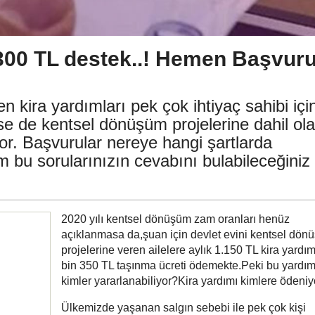
 300 TL destek..! Hemen Başvur
en kira yardımları pek çok ihtiyaç sahibi içi
tse de kentsel dönüşüm projelerine dahil ol
yor. Başvurular nereye hangi şartlarda
m bu sorularınızın cevabını bulabileceğiniz
2020 yılı kentsel dönüşüm zam oranları henüz
açıklanmasa da,şuan için devlet evini kentsel dön
projelerine veren ailelere aylık 1.150 TL kira yardım
bin 350 TL taşınma ücreti ödemekte.Peki bu yardı
kimler yararlanabiliyor?Kira yardımı kimlere ödeniy
Ülkemizde yaşanan salgın sebebi ile pek çok kişi